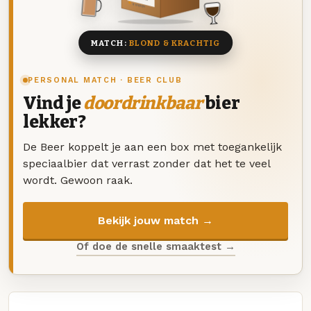
8 BIEREN
MATCH:
BLOND & KRACHTIG
PERSONAL MATCH · BEER CLUB
Vind je
doordrinkbaar
bier
lekker?
De Beer koppelt je aan een box met toegankelijk
speciaalbier dat verrast zonder dat het te veel
wordt. Gewoon raak.
Bekijk jouw match →
Of doe de snelle smaaktest →