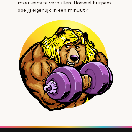
maar eens te verhullen. Hoeveel burpees
doe jij eigenlijk in een minuut?”