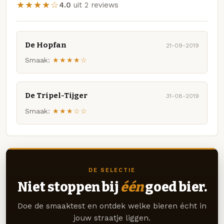
★★★★☆
4.0
uit 2 reviews
De Hopfan
21-09-2019
Smaak:
★★★★☆
De Tripel-Tijger
31-08-2019
Smaak:
★★★☆☆
DE SELECTIE
Niet stoppen bij
één
goed bier.
Doe de smaaktest en ontdek welke bieren écht in
jouw straatje liggen.