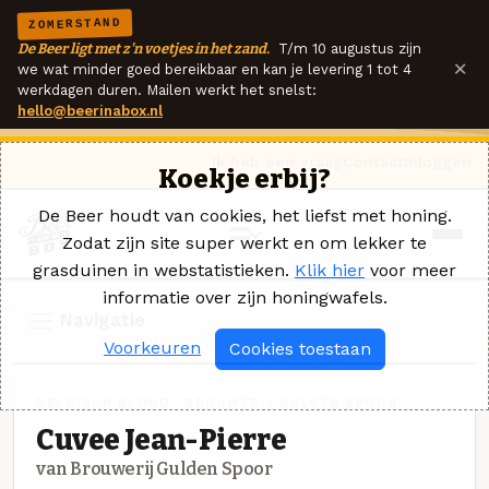
ZOMERSTAND
De Beer ligt met z'n voetjes in het zand.
T/m 10 augustus zijn
×
we wat minder goed bereikbaar en kan je levering 1 tot 4
werkdagen duren. Mailen werkt het snelst:
hello@beerinabox.nl
Ik heb een vraag
Contact
Inloggen
Koekje erbij?
De Beer houdt van cookies, het liefst met honing.
Zodat zijn site super werkt en om lekker te
grasduinen in webstatistieken.
Klik hier
voor meer
informatie over zijn honingwafels.
Navigatie
Voorkeuren
Cookies toestaan
BELGISCH BLOND · BROUWERIJ GULDEN SPOOR
Cuvee Jean-Pierre
van Brouwerij Gulden Spoor