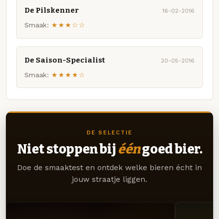
De Pilskenner
16-02-2016
Smaak:
★★★☆☆
De Saison-Specialist
20-05-2016
Smaak:
★★★★☆
DE SELECTIE
Niet stoppen bij
één
goed bier.
Doe de smaaktest en ontdek welke bieren écht in
jouw straatje liggen.