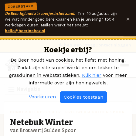
ZOMERSTAND
De Beer ligt met z'n voetjes in het zand.
T/m 10 augustus zijn
×
we wat minder goed bereikbaar en kan je levering 1 tot 4
werkdagen duren. Mailen werkt het snelst:
hello@beerinabox.nl
Ik heb een vraag
Contact
Inloggen
Koekje erbij?
De Beer houdt van cookies, het liefst met honing.
Zodat zijn site super werkt en om lekker te
grasduinen in webstatistieken.
Klik hier
voor meer
informatie over zijn honingwafels.
Navigatie
Voorkeuren
Cookies toestaan
DONKER BELGISCH BIER · BROUWERIJ GULDEN SPOOR
Netebuk Winter
van Brouwerij Gulden Spoor