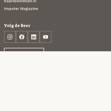
Kaarsbestellen.nl
Hopster Magazine
Volg de Beer
Ontdek jouw box
© 2013-2026 Beer in a Box BV