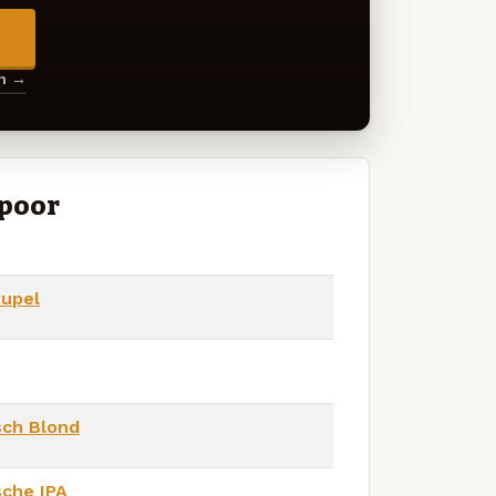
→
en →
Spoor
upel
sch Blond
sche IPA