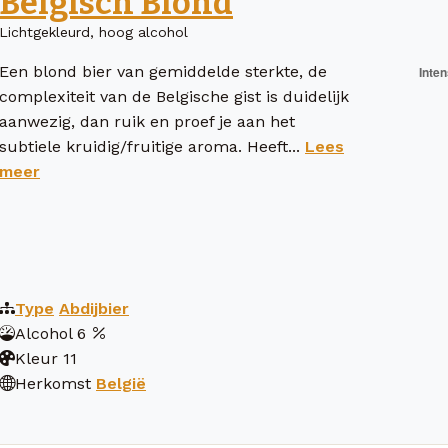
Belgisch Blond
Lichtgekleurd, hoog alcohol
Een blond bier van gemiddelde sterkte, de
complexiteit van de Belgische gist is duidelijk
aanwezig, dan ruik en proef je aan het
subtiele kruidig/fruitige aroma. Heeft...
Lees
meer
Type
Abdijbier
Alcohol
6
Kleur
11
Herkomst
België