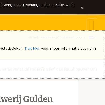
levering 1 tot 4 werkdagen duren. Mailen werkt
×
Ik heb een vraag
Contact
Inloggen
bstatistieken.
Klik hier
voor meer informatie over zijn
Bier adventskalender
Geef cadeau
Shop
Over Ons
werij Gulden