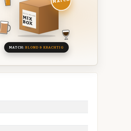
MATCH
DEZE MAAND
MIX
BOX
8 BIEREN
MATCH:
BLOND & KRACHTIG