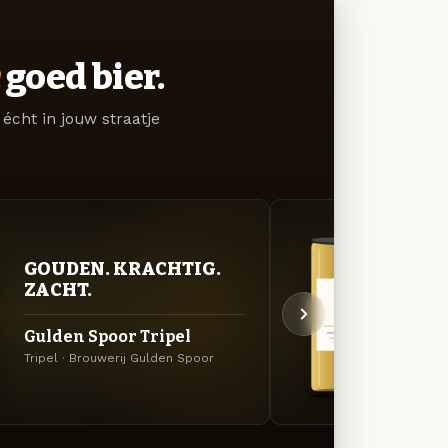
goed bier.
écht in jouw straatje
GOU
GOUDEN. KRACHTIG.
ZAC
ZACHT.
Guld
Gulden Spoor Tripel
Belgis
Tripel · Brouwerij Gulden Spoor
Spoor