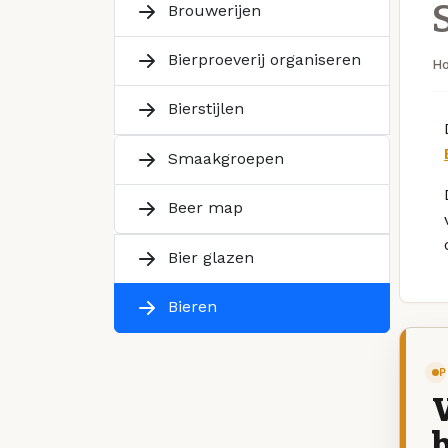
Brouwerijen
Bierproeverij organiseren
H
Bierstijlen
Smaakgroepen
Beer map
Bier glazen
Bieren
P
V
b