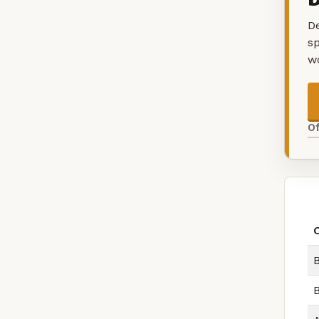
De
sp
w
O
B