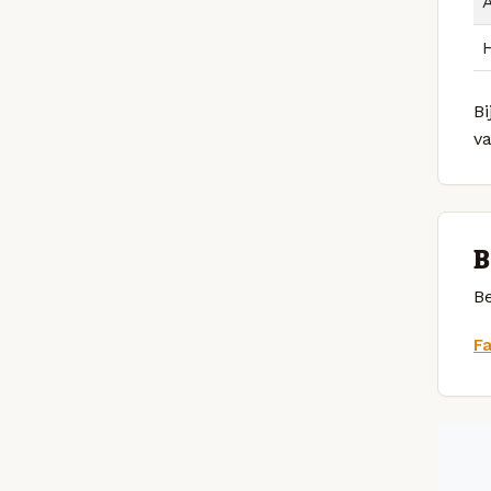
Bi
v
B
Be
F