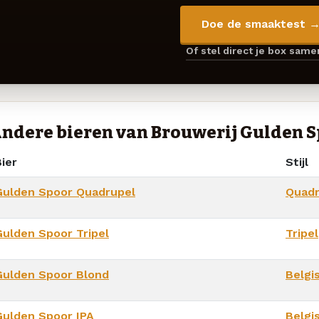
Doe de smaaktest 
Of stel direct je box sam
ndere bieren van Brouwerij Gulden 
ier
Stijl
Gulden Spoor Quadrupel
Quadr
Gulden Spoor Tripel
Tripel
Gulden Spoor Blond
Belgi
Gulden Spoor IPA
Belgi