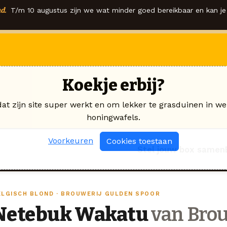
d.
T/m 10 augustus zijn we wat minder goed bereikbaar en kan je 
Koekje erbij?
dat zijn site super werkt en om lekker te grasduinen in we
honingwafels.
Voorkeuren
Cookies toestaan
Stel jouw box samen
ELGISCH BLOND · BROUWERIJ GULDEN SPOOR
Netebuk Wakatu
van Brou