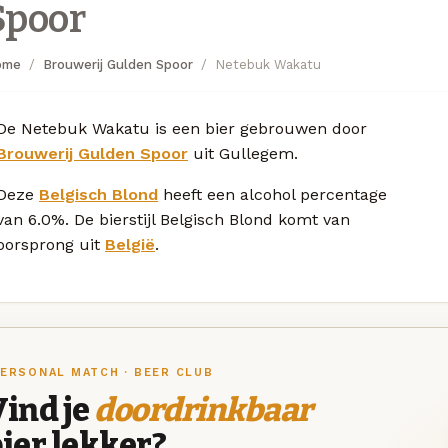
Spoor
ome
Brouwerij Gulden Spoor
Netebuk Wakatu
De Netebuk Wakatu is een bier gebrouwen door
Brouwerij Gulden Spoor
uit Gullegem.
Deze
Belgisch Blond
heeft een alcohol percentage
van 6.0%. De bierstijl Belgisch Blond komt van
oorsprong uit
België
.
ERSONAL MATCH · BEER CLUB
ind je
doordrinkbaar
ier lekker?