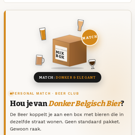
MATCH
DEZE MAAND
MIX
BOX
8 BIEREN
MATCH:
DONKER & ELEGANT
PERSONAL MATCH · BEER CLUB
Hou je van
Donker Belgisch Bier
?
De Beer koppelt je aan een box met bieren die in
dezelfde straat wonen. Geen standaard pakket.
Gewoon raak.