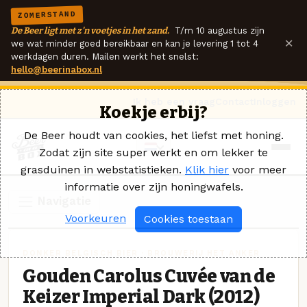
ZOMERSTAND
De Beer ligt met z'n voetjes in het zand.
T/m 10 augustus zijn
×
we wat minder goed bereikbaar en kan je levering 1 tot 4
werkdagen duren. Mailen werkt het snelst:
hello@beerinabox.nl
Ik heb een vraag
Contact
Inloggen
Koekje erbij?
De Beer houdt van cookies, het liefst met honing.
Zodat zijn site super werkt en om lekker te
grasduinen in webstatistieken.
Klik hier
voor meer
informatie over zijn honingwafels.
Navigatie
Voorkeuren
Cookies toestaan
DONKER BELGISCH BIER · BROUWERIJ HET ANKER
Gouden Carolus Cuvée van de
Keizer Imperial Dark (2012)