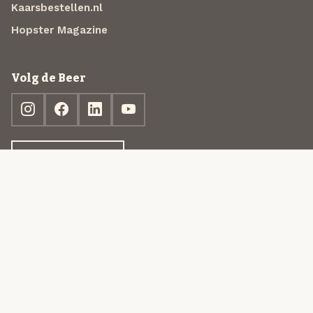
Kaarsbestellen.nl
Hopster Magazine
Volg de Beer
Ontdek jouw box
© 2013-2026 Beer in a Box BV