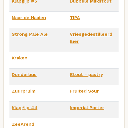
Klapgijp #5
Dubbele Milkstout
Naar de Haaien
TIPA
Strong Pale Ale
Vriesgedestilleerd
Bier
Kraken
Donderbus
Stout - pastry
Zuurpruim
Fruited Sour
Klapgijp #4
Imperial Porter
ZeeArend