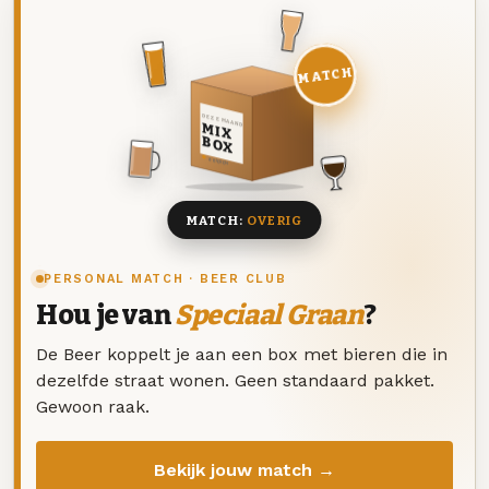
MATCH
DEZE MAAND
MIX
BOX
8 BIEREN
MATCH:
OVERIG
PERSONAL MATCH · BEER CLUB
Hou je van
Speciaal Graan
?
De Beer koppelt je aan een box met bieren die in
dezelfde straat wonen. Geen standaard pakket.
Gewoon raak.
Bekijk jouw match →