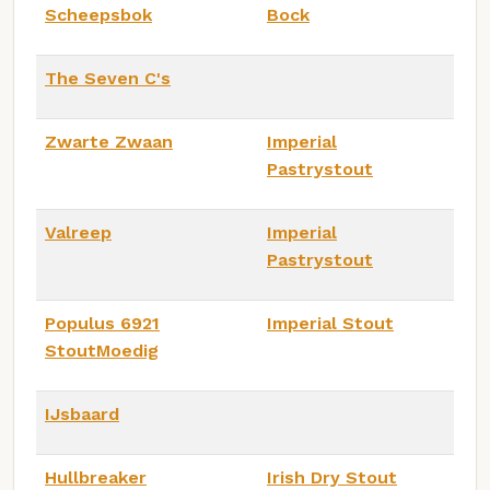
Scheepsbok
Bock
The Seven C's
Zwarte Zwaan
Imperial
Pastrystout
Valreep
Imperial
Pastrystout
Populus 6921
Imperial Stout
StoutMoedig
IJsbaard
Hullbreaker
Irish Dry Stout