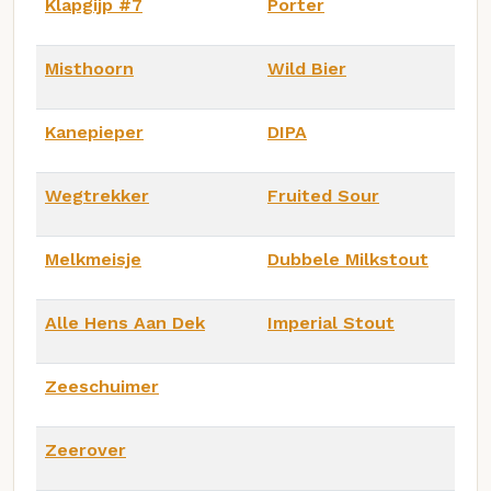
Klapgijp #7
Porter
Misthoorn
Wild Bier
Kanepieper
DIPA
Wegtrekker
Fruited Sour
Melkmeisje
Dubbele Milkstout
Alle Hens Aan Dek
Imperial Stout
Zeeschuimer
Zeerover