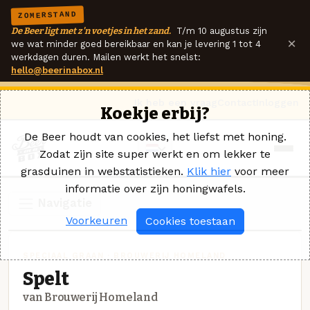
ZOMERSTAND
De Beer ligt met z'n voetjes in het zand.
T/m 10 augustus zijn
×
we wat minder goed bereikbaar en kan je levering 1 tot 4
werkdagen duren. Mailen werkt het snelst:
hello@beerinabox.nl
Ik heb een vraag
Contact
Inloggen
Koekje erbij?
De Beer houdt van cookies, het liefst met honing.
Zodat zijn site super werkt en om lekker te
grasduinen in webstatistieken.
Klik hier
voor meer
informatie over zijn honingwafels.
Navigatie
Voorkeuren
Cookies toestaan
SPECIAAL GRAAN · BROUWERIJ HOMELAND
Spelt
van Brouwerij Homeland