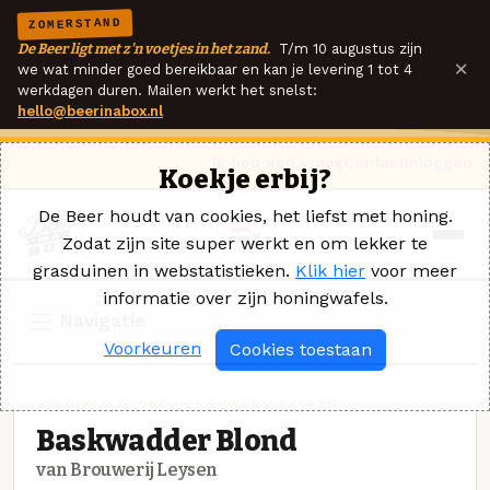
ZOMERSTAND
De Beer ligt met z'n voetjes in het zand.
T/m 10 augustus zijn
×
we wat minder goed bereikbaar en kan je levering 1 tot 4
werkdagen duren. Mailen werkt het snelst:
hello@beerinabox.nl
Ik heb een vraag
Contact
Inloggen
Koekje erbij?
De Beer houdt van cookies, het liefst met honing.
Zodat zijn site super werkt en om lekker te
grasduinen in webstatistieken.
Klik hier
voor meer
informatie over zijn honingwafels.
Navigatie
Voorkeuren
Cookies toestaan
BELGISCH BLOND · BROUWERIJ LEYSEN
Baskwadder Blond
van Brouwerij Leysen