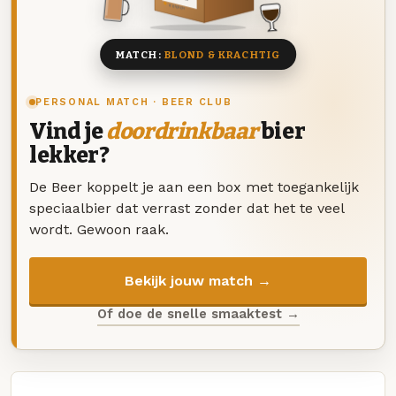
8 BIEREN
MATCH:
BLOND & KRACHTIG
PERSONAL MATCH · BEER CLUB
Vind je
doordrinkbaar
bier
lekker?
De Beer koppelt je aan een box met toegankelijk
speciaalbier dat verrast zonder dat het te veel
wordt. Gewoon raak.
Bekijk jouw match →
Of doe de snelle smaaktest →