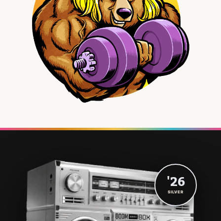
'26
SILVER