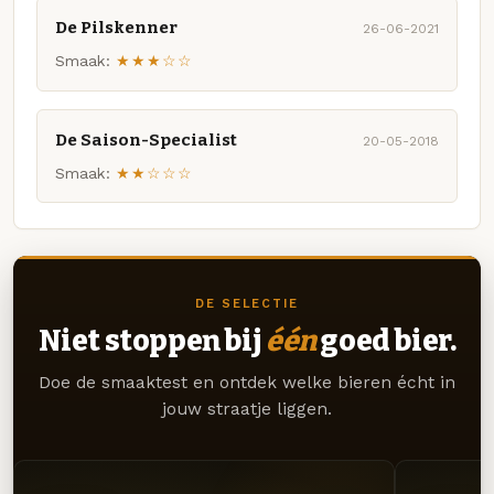
De Pilskenner
26-06-2021
Smaak:
★★★☆☆
De Saison-Specialist
20-05-2018
Smaak:
★★☆☆☆
DE SELECTIE
Niet stoppen bij
één
goed bier.
Doe de smaaktest en ontdek welke bieren écht in
jouw straatje liggen.