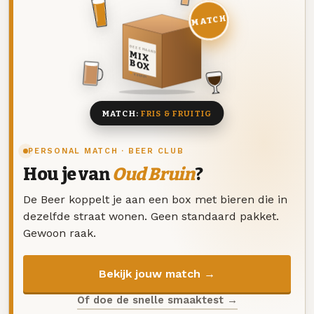
MATCH
DEZE MAAND
MIX
BOX
8 BIEREN
MATCH:
FRIS & FRUITIG
PERSONAL MATCH · BEER CLUB
Hou je van
Oud Bruin
?
De Beer koppelt je aan een box met bieren die in
dezelfde straat wonen. Geen standaard pakket.
Gewoon raak.
Bekijk jouw match →
Of doe de snelle smaaktest →