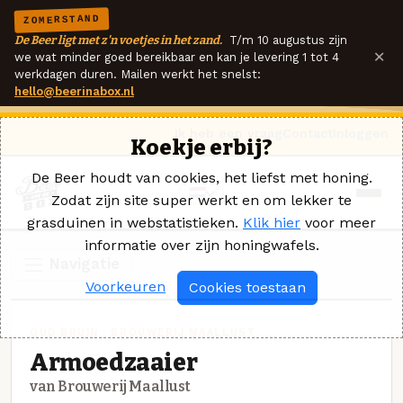
ZOMERSTAND
De Beer ligt met z'n voetjes in het zand.
T/m 10 augustus zijn
×
we wat minder goed bereikbaar en kan je levering 1 tot 4
werkdagen duren. Mailen werkt het snelst:
hello@beerinabox.nl
Ik heb een vraag
Contact
Inloggen
Koekje erbij?
De Beer houdt van cookies, het liefst met honing.
Zodat zijn site super werkt en om lekker te
grasduinen in webstatistieken.
Klik hier
voor meer
informatie over zijn honingwafels.
Navigatie
Voorkeuren
Cookies toestaan
OUD BRUIN · BROUWERIJ MAALLUST
Armoedzaaier
van Brouwerij Maallust