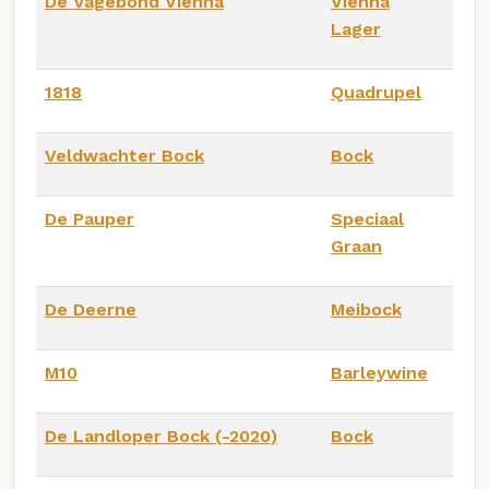
De Vagebond Vienna
Vienna
Lager
1818
Quadrupel
Veldwachter Bock
Bock
De Pauper
Speciaal
Graan
De Deerne
Meibock
M10
Barleywine
De Landloper Bock (-2020)
Bock