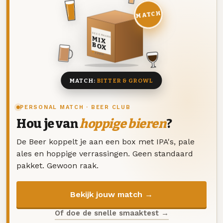
MATCH
DEZE MAAND
MIX
BOX
8 BIEREN
MATCH:
BITTER & GROWL
PERSONAL MATCH · BEER CLUB
Hou je van
hoppige bieren
?
De Beer koppelt je aan een box met IPA's, pale
ales en hoppige verrassingen. Geen standaard
pakket. Gewoon raak.
Bekijk jouw match →
Of doe de snelle smaaktest →