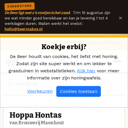
ZOMERSTAND
De Beer ligt met z'n voetjes in het zand.
T/m 10 augustus zijn
×
we wat minder goed bereikbaar en kan je levering 1 tot 4
werkdagen duren. Mailen werkt het snelst:
hello@beerinabox.nl
Ik heb een vraag
Contact
Inloggen
Koekje erbij?
De Beer houdt van cookies, het liefst met honing.
Zodat zijn site super werkt en om lekker te
grasduinen in webstatistieken.
Klik hier
voor meer
informatie over zijn honingwafels.
Navigatie
Voorkeuren
Cookies toestaan
BELGISCHE IPA · BROUWERIJ MAENHOUT
Hoppa Hontas
van Brouwerij Maenhout