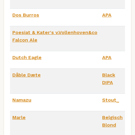
Dos Burros
APA
Poesiat & Kater's v.Vollenhoven&co
Falcon Ale
Dutch Eagle
APA
Dåble Dæte
Black
DIPA
Namazu
Stout_
Marle
Belgisch
Blond