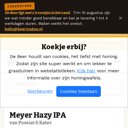
ZOMERSTAND
De Beer ligt met z'n voetjes in het zand.
T/m 10 augustus zijn
×
we wat minder goed bereikbaar en kan je levering 1 tot 4
werkdagen duren. Mailen werkt het snelst:
hello@beerinabox.nl
Ik heb een vraag
Contact
Inloggen
Koekje erbij?
De Beer houdt van cookies, het liefst met honing.
Zodat zijn site super werkt en om lekker te
grasduinen in webstatistieken.
Klik hier
voor meer
informatie over zijn honingwafels.
Navigatie
Voorkeuren
Cookies toestaan
SPECIAALBIER · POESIAT & KATER
Meyer Hazy IPA
van Poesiat & Kater