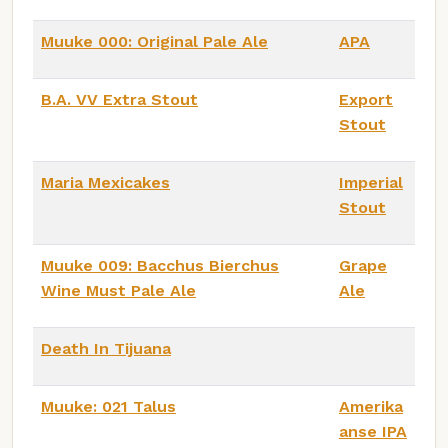
Muuke 000: Original Pale Ale
APA
B.A. VV Extra Stout
Export
Stout
Maria Mexicakes
Imperial
Stout
Muuke 009: Bacchus Bierchus
Grape
Wine Must Pale Ale
Ale
Death In Tijuana
Muuke: 021 Talus
Amerika
anse IPA