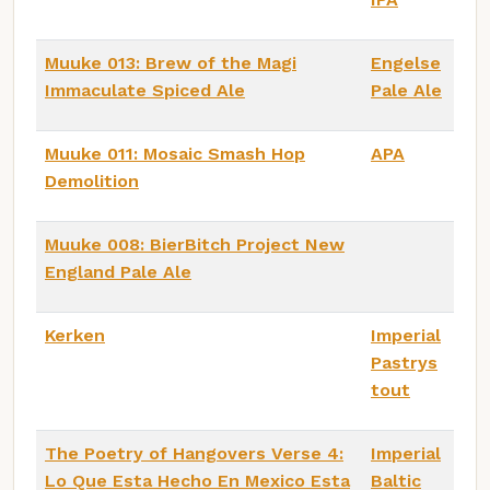
Muuke 013: Brew of the Magi
Engelse
Immaculate Spiced Ale
Pale Ale
Muuke 011: Mosaic Smash Hop
APA
Demolition
Muuke 008: BierBitch Project New
England Pale Ale
Kerken
Imperial
Pastrys
tout
The Poetry of Hangovers Verse 4:
Imperial
Lo Que Esta Hecho En Mexico Esta
Baltic