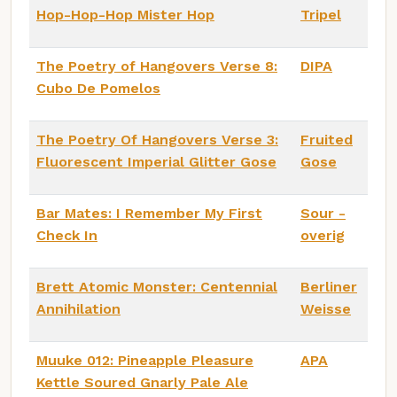
Hop-Hop-Hop Mister Hop
Tripel
The Poetry of Hangovers Verse 8:
DIPA
Cubo De Pomelos
The Poetry Of Hangovers Verse 3:
Fruited
Fluorescent Imperial Glitter Gose
Gose
Bar Mates: I Remember My First
Sour -
Check In
overig
Brett Atomic Monster: Centennial
Berliner
Annihilation
Weisse
Muuke 012: Pineapple Pleasure
APA
Kettle Soured Gnarly Pale Ale