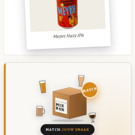
Meyer Hazy IPA
MATCH
DEZE MAAND
MIX
BOX
8 BIEREN
MATCH:
JOUW SMAAK