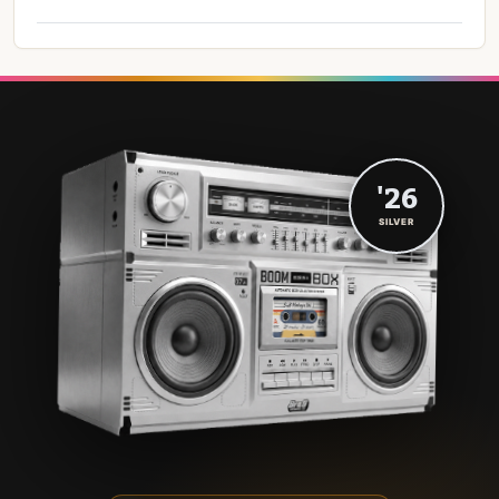
'26
SILVER