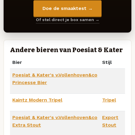
Doe de smaaktest →
Of stel direct je box samen →
Andere bieren van Poesiat & Kater
Bier
Stijl
Poesiat & Kater's v.Vollenhoven&co
Princesse Bier
Kaintz Modern Tripel
Tripel
Poesiat & Kater's v.Vollenhoven&co
Export
Extra Stout
Stout