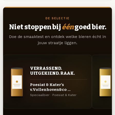
DE SELECTIE
Niet stoppen bij
één
goed bier.
Doe de smaaktest en ontdek welke bieren écht in
jouw straatje liggen.
VERRASSEND.
UITGEKIEND. RAAK.
Poesiat & Kater's
v.Vollenhoven&co ...
Speciaalbier · Poesiat & Kater