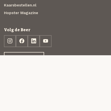
Kaarsbestellen.nl
Hopster Magazine
Volg de Beer
Ontdek jouw box
© 2013-2026 Beer in a Box BV