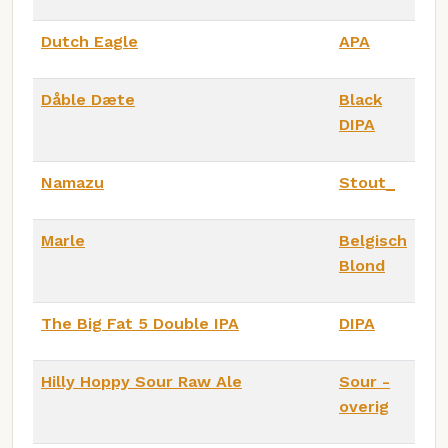
Dutch Eagle
APA
Dåble Dæte
Black
DIPA
Namazu
Stout_
Marle
Belgisch
Blond
The Big Fat 5 Double IPA
DIPA
Hilly Hoppy Sour Raw Ale
Sour -
overig