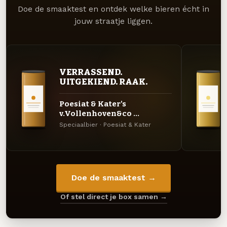
Doe de smaaktest en ontdek welke bieren écht in
jouw straatje liggen.
VERRASSEND.
UITGEKIEND. RAAK.
Poesiat & Kater's
v.Vollenhoven&co ...
Speciaalbier · Poesiat & Kater
Doe de smaaktest →
Of stel direct je box samen →