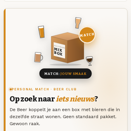
MATCH
DEZE MAAND
MIX
BOX
8 BIEREN
MATCH:
JOUW SMAAK
PERSONAL MATCH · BEER CLUB
Op zoek naar
iets nieuws
?
De Beer koppelt je aan een box met bieren die in
dezelfde straat wonen. Geen standaard pakket.
Gewoon raak.