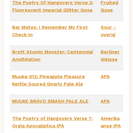
The Poetry Of Hangovers Verse 3:
Fruited
Fluorescent Imperial Glitter Gose
Gose
Bar Mates: I Remember My First
Sour -
Check In
overig
Brett Atomic Monster: Centennial
Berliner
Annihilation
Weisse
Muuke 012: Pineapple Pleasure
APA
Kettle Soured Gnarly Pale Ale
MUUKE BRAVO SMASH PALE ALE
APA
The Poetry of Hangovers Verse 7:
Amerika
Orgia Apocaliptica IPA
anse IPA