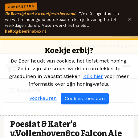
ZOMERSTAND
De Beer ligt met z'n voetjes in het zand.
T/m 10 augustus zijn
×
we wat minder goed bereikbaar en kan je levering 1 tot 4
werkdagen duren. Mailen werkt het snelst:
hello@beerinabox.nl
Ik heb een vraag
Contact
Inloggen
Koekje erbij?
De Beer houdt van cookies, het liefst met honing.
Zodat zijn site super werkt en om lekker te
grasduinen in webstatistieken.
Klik hier
voor meer
informatie over zijn honingwafels.
Navigatie
Voorkeuren
Cookies toestaan
SPECIAALBIER · POESIAT & KATER
Poesiat & Kater's
v.Vollenhoven&co Falcon Ale