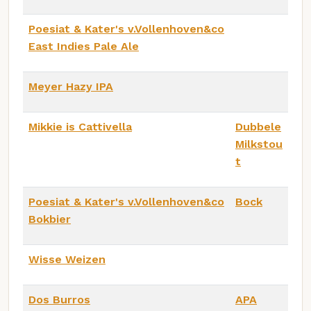
Poesiat & Kater's v.Vollenhoven&co
East Indies Pale Ale
Meyer Hazy IPA
Mikkie is Cattivella
Dubbele
Milkstou
t
Poesiat & Kater's v.Vollenhoven&co
Bock
Bokbier
Wisse Weizen
Dos Burros
APA