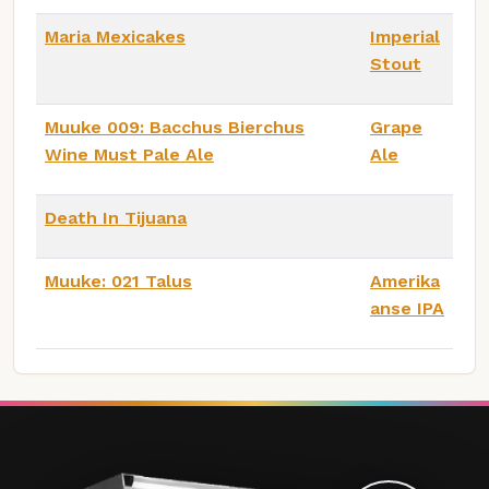
Maria Mexicakes
Imperial
Stout
Muuke 009: Bacchus Bierchus
Grape
Wine Must Pale Ale
Ale
Death In Tijuana
Muuke: 021 Talus
Amerika
anse IPA