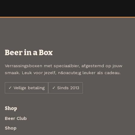
Beer in a Box
Verrassingsboxen met speciaalbier, afgestemd op jouw
smaak. Leuk voor jezelf, n&oacute;g leuker als cadeau.
✓ Veilige betaling
✓ Sinds 2013
Shop
Beer Club
Shop