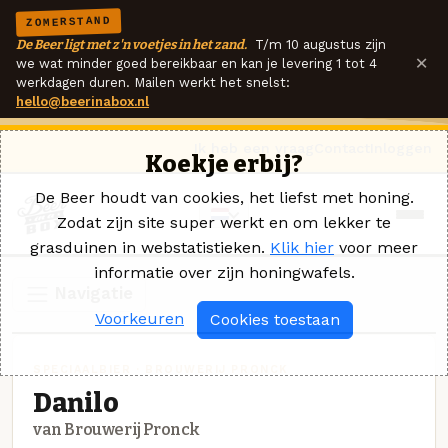
ZOMERSTAND
De Beer ligt met z'n voetjes in het zand.
T/m 10 augustus zijn
×
we wat minder goed bereikbaar en kan je levering 1 tot 4
werkdagen duren. Mailen werkt het snelst:
hello@beerinabox.nl
Ik heb een vraag
Contact
Inloggen
Koekje erbij?
De Beer houdt van cookies, het liefst met honing.
Zodat zijn site super werkt en om lekker te
grasduinen in webstatistieken.
Klik hier
voor meer
informatie over zijn honingwafels.
Navigatie
Voorkeuren
Cookies toestaan
SPECIAALBIER · BROUWERIJ PRONCK
Danilo
van Brouwerij Pronck