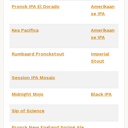
Pronck IPA El Dorado
Amerikaan
se IPA
Kea Pacifica
Amerikaan
se IPA
Rumbaard Pronckstout
Imperial
Stout
Session IPA Mosaic
Midnight Mojo
Black IPA
Sip of Science
Pronck New England Spring Ale