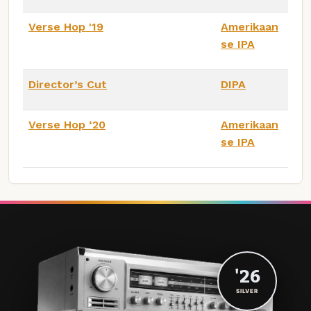
Verse Hop '19
Amerikaan
se IPA
Director’s Cut
DIPA
Verse Hop ‘20
Amerikaan
se IPA
'26
SILVER