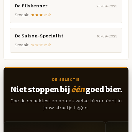
De Pilskenner
25-09-2023
Smaak:
★★★☆☆
De Saison-Specialist
10-09-2023
Smaak:
☆☆☆☆☆
DE SELECTIE
Niet stoppen bij
één
goed bier.
Doe de smaaktest en ontdek welke bieren écht in
jouw straatje liggen.