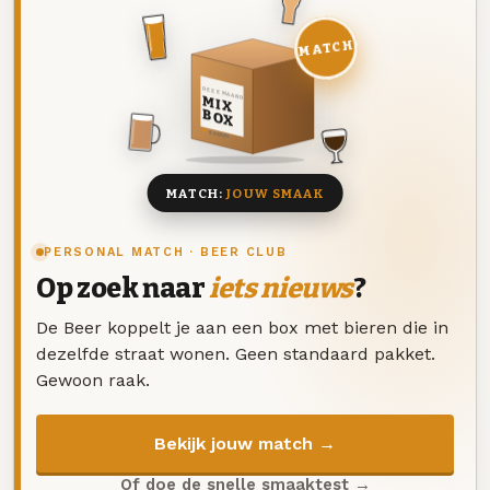
MATCH
DEZE MAAND
MIX
BOX
8 BIEREN
MATCH:
JOUW SMAAK
PERSONAL MATCH · BEER CLUB
Op zoek naar
iets nieuws
?
De Beer koppelt je aan een box met bieren die in
dezelfde straat wonen. Geen standaard pakket.
Gewoon raak.
Bekijk jouw match →
Of doe de snelle smaaktest →