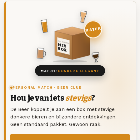
MATCH
DEZE MAAND
MIX
BOX
8 BIEREN
MATCH:
DONKER & ELEGANT
PERSONAL MATCH · BEER CLUB
Hou je van iets
stevigs
?
De Beer koppelt je aan een box met stevige
donkere bieren en bijzondere ontdekkingen.
Geen standaard pakket. Gewoon raak.