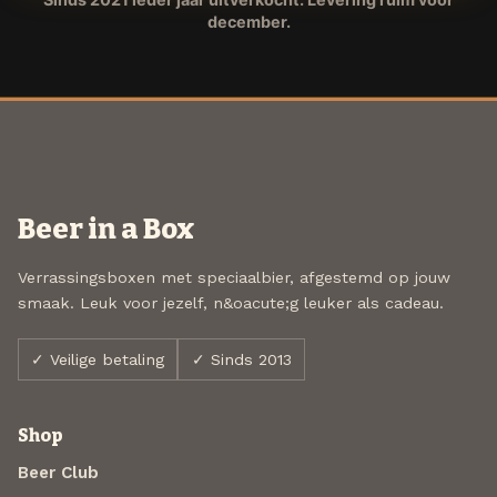
december.
Beer in a Box
Verrassingsboxen met speciaalbier, afgestemd op jouw
smaak. Leuk voor jezelf, n&oacute;g leuker als cadeau.
✓ Veilige betaling
✓ Sinds 2013
Shop
Beer Club