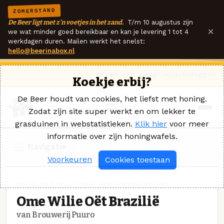
ZOMERSTAND
De Beer ligt met z'n voetjes in het zand.
T/m 10 augustus zijn
×
we wat minder goed bereikbaar en kan je levering 1 tot 4
werkdagen duren. Mailen werkt het snelst:
hello@beerinabox.nl
Ik heb een vraag
Contact
Inloggen
Koekje erbij?
De Beer houdt van cookies, het liefst met honing.
Zodat zijn site super werkt en om lekker te
grasduinen in webstatistieken.
Klik hier
voor meer
informatie over zijn honingwafels.
Navigatie
Voorkeuren
Cookies toestaan
ENGELSE BARLEYWINE · BROUWERIJ PUURO
Ome Wilie Oët Brazilië
van Brouwerij Puuro