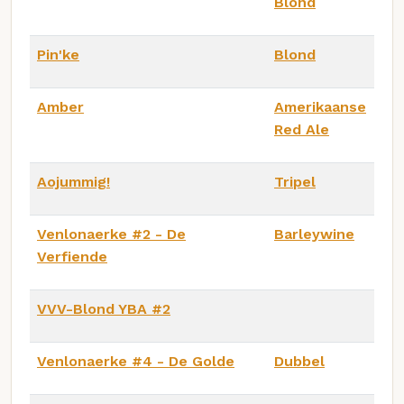
Blond
Pin'ke
Blond
Amber
Amerikaanse
Red Ale
Aojummig!
Tripel
Venlonaerke #2 - De
Barleywine
Verfiende
VVV-Blond YBA #2
Venlonaerke #4 - De Golde
Dubbel