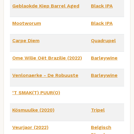
Geblaokde Kiep Barrel Aged
Black IPA
Mootworum
Black IPA
Carpe Diem
Quadrupel
Ome Wilie Oët Brazilie (2022)
Barleywine
Venlonaerke - De Robuuste
Barleywine
‘T SMAK(T) PUUR(O)
Kösmuulke (2020)
Tripel
Veurjaor (2022)
Belgisch