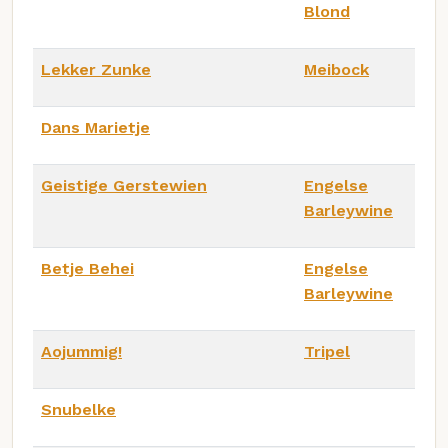
Blond
Lekker Zunke
Meibock
Dans Marietje
Geistige Gerstewien
Engelse
Barleywine
Betje Behei
Engelse
Barleywine
Aojummig!
Tripel
Snubelke