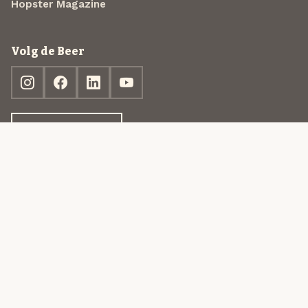
Hopster Magazine
Volg de Beer
Ontdek jouw box
© 2013-2026 Beer in a Box BV