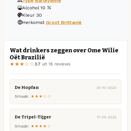
Type
Barleywine
Alcohol
10
Kleur
30
Herkomst
Groot Brittanië
Wat drinkers zeggen over Ome Wilie
Oët Brazilië
★★★☆☆
3.7
uit 18 reviews
De Hopfan
24-10-2020
Smaak:
★★★☆☆
De Tripel-Tijger
17-05-2022
Smaak:
★★★★☆