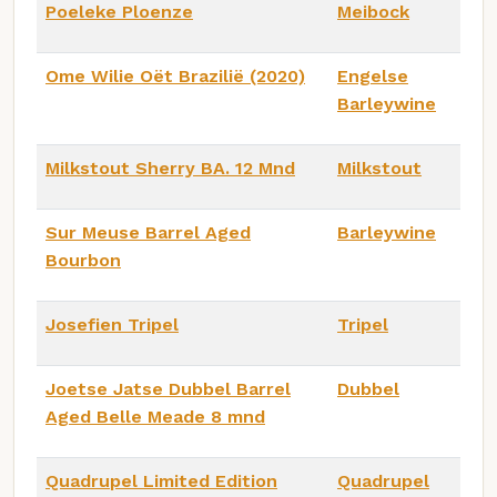
Poeleke Ploenze
Meibock
Ome Wilie Oët Brazilië (2020)
Engelse
Barleywine
Milkstout Sherry BA. 12 Mnd
Milkstout
Sur Meuse Barrel Aged
Barleywine
Bourbon
Josefien Tripel
Tripel
Joetse Jatse Dubbel Barrel
Dubbel
Aged Belle Meade 8 mnd
Quadrupel Limited Edition
Quadrupel