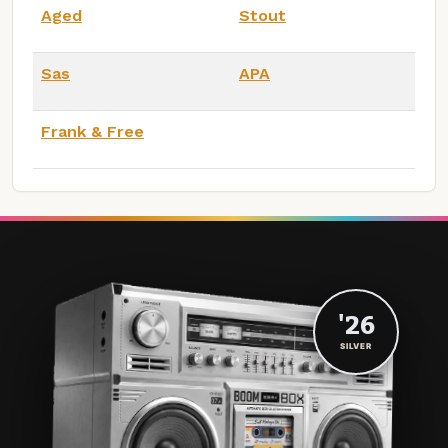
Aged
Stout
Sas
APA
Frank & Free
'26
SILVER