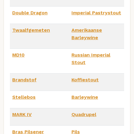
Double Dragon
Imperial Pastrystout
Twaalfgemeten
Amerikaanse
Barleywine
MD10
Russian Imperial
Stout
Brandstof
Koffiestout
Stellebos
Barleywine
MARK IV
Quadrupel
Bras Pilsener
Pils