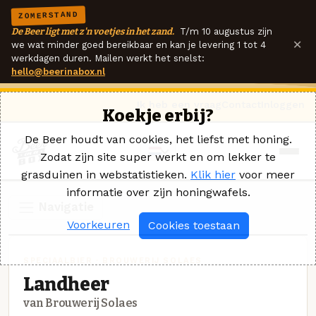
ZOMERSTAND
De Beer ligt met z'n voetjes in het zand.
T/m 10 augustus zijn
×
we wat minder goed bereikbaar en kan je levering 1 tot 4
werkdagen duren. Mailen werkt het snelst:
hello@beerinabox.nl
Ik heb een vraag
Contact
Inloggen
Koekje erbij?
De Beer houdt van cookies, het liefst met honing.
Zodat zijn site super werkt en om lekker te
grasduinen in webstatistieken.
Klik hier
voor meer
informatie over zijn honingwafels.
Navigatie
Voorkeuren
Cookies toestaan
SPECIAALBIER · BROUWERIJ SOLAES
Landheer
van Brouwerij Solaes