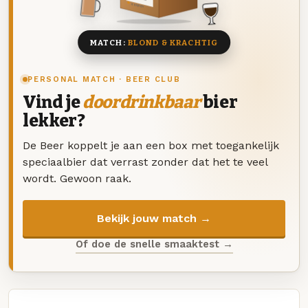
8 BIEREN
MATCH:
BLOND & KRACHTIG
PERSONAL MATCH · BEER CLUB
Vind je
doordrinkbaar
bier
lekker?
De Beer koppelt je aan een box met toegankelijk
speciaalbier dat verrast zonder dat het te veel
wordt. Gewoon raak.
Bekijk jouw match →
Of doe de snelle smaaktest →