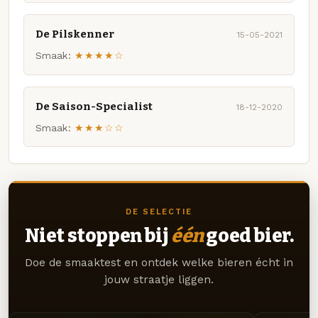
De Pilskenner
15-05-2021
Smaak:
★★★★☆
De Saison-Specialist
18-12-2020
Smaak:
★★★☆☆
DE SELECTIE
Niet stoppen bij
één
goed bier.
Doe de smaaktest en ontdek welke bieren écht in
jouw straatje liggen.