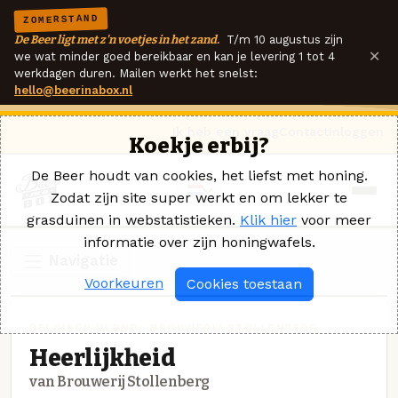
ZOMERSTAND
De Beer ligt met z'n voetjes in het zand.
T/m 10 augustus zijn
×
we wat minder goed bereikbaar en kan je levering 1 tot 4
werkdagen duren. Mailen werkt het snelst:
hello@beerinabox.nl
Ik heb een vraag
Contact
Inloggen
Koekje erbij?
De Beer houdt van cookies, het liefst met honing.
Zodat zijn site super werkt en om lekker te
grasduinen in webstatistieken.
Klik hier
voor meer
informatie over zijn honingwafels.
Navigatie
Voorkeuren
Cookies toestaan
BELGISCH BLOND · BROUWERIJ STOLLENBERG
Heerlijkheid
van Brouwerij Stollenberg