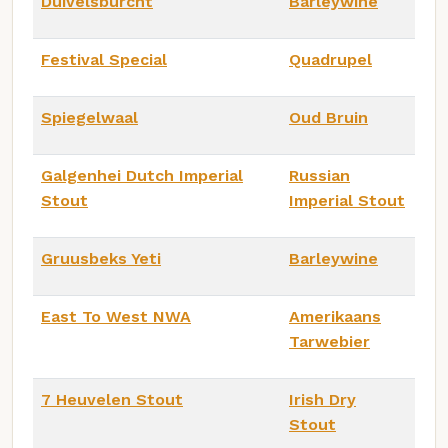
Duivelsburcht
Barleywine
Festival Special
Quadrupel
Spiegelwaal
Oud Bruin
Galgenhei Dutch Imperial
Russian
Stout
Imperial Stout
Gruusbeks Yeti
Barleywine
East To West NWA
Amerikaans
Tarwebier
7 Heuvelen Stout
Irish Dry
Stout