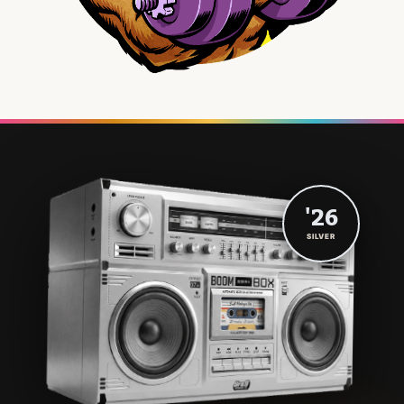
'26
SILVER