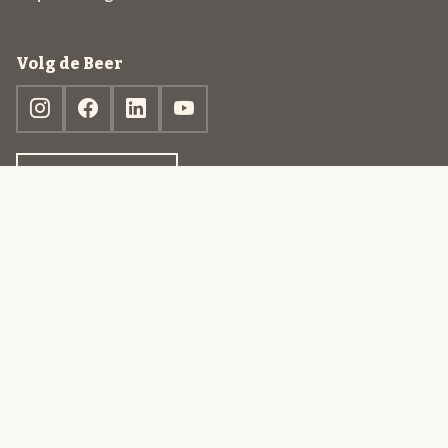
Volg de Beer
Ontdek jouw box
© 2013-2026 Beer in a Box BV