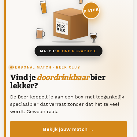
MATCH
DEZE MAAND
MIX
BOX
8 BIEREN
MATCH:
BLOND & KRACHTIG
PERSONAL MATCH · BEER CLUB
Vind je
doordrinkbaar
bier
lekker?
De Beer koppelt je aan een box met toegankelijk
speciaalbier dat verrast zonder dat het te veel
wordt. Gewoon raak.
Bekijk jouw match →