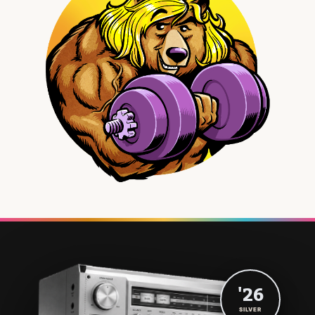
'26
SILVER