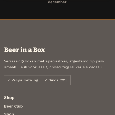
december.
Beer in a Box
Verrassingsboxen met speciaalbier, afgestemd op jouw
smaak. Leuk voor jezelf, n&oacute;g leuker als cadeau.
✓ Veilige betaling
✓ Sinds 2013
Shop
Beer Club
Shop