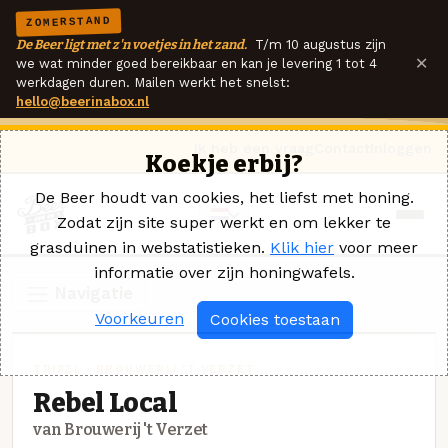
ZOMERSTAND
De Beer ligt met z'n voetjes in het zand.
T/m 10 augustus zijn
×
we wat minder goed bereikbaar en kan je levering 1 tot 4
werkdagen duren. Mailen werkt het snelst:
hello@beerinabox.nl
Ik heb een vraag
Contact
Inloggen
Koekje erbij?
De Beer houdt van cookies, het liefst met honing.
Zodat zijn site super werkt en om lekker te
grasduinen in webstatistieken.
Klik hier
voor meer
informatie over zijn honingwafels.
Navigatie
Voorkeuren
Cookies toestaan
TRIPEL · BROUWERIJ 'T VERZET
Rebel Local
van Brouwerij 't Verzet