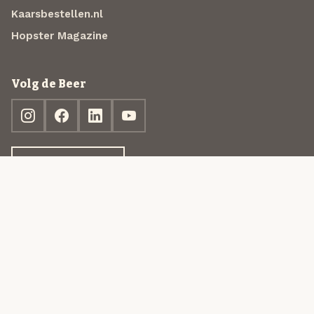
Kaarsbestellen.nl
Hopster Magazine
Volg de Beer
Ontdek jouw box
© 2013-2026 Beer in a Box BV