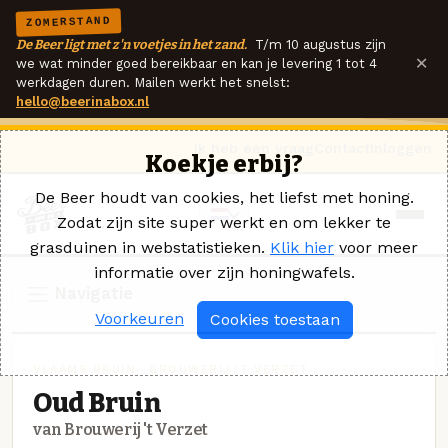
ZOMERSTAND
De Beer ligt met z'n voetjes in het zand.
T/m 10 augustus zijn
×
we wat minder goed bereikbaar en kan je levering 1 tot 4
werkdagen duren. Mailen werkt het snelst:
hello@beerinabox.nl
Ik heb een vraag
Contact
Inloggen
Koekje erbij?
De Beer houdt van cookies, het liefst met honing.
Zodat zijn site super werkt en om lekker te
grasduinen in webstatistieken.
Klik hier
voor meer
informatie over zijn honingwafels.
Navigatie
Voorkeuren
Cookies toestaan
VLAAMS BRUIN · BROUWERIJ 'T VERZET
Oud Bruin
van Brouwerij 't Verzet