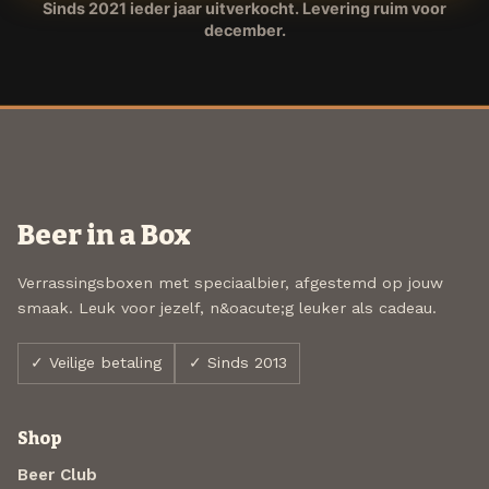
Sinds 2021 ieder jaar uitverkocht. Levering ruim voor
december.
Beer in a Box
Verrassingsboxen met speciaalbier, afgestemd op jouw
smaak. Leuk voor jezelf, n&oacute;g leuker als cadeau.
✓ Veilige betaling
✓ Sinds 2013
Shop
Beer Club