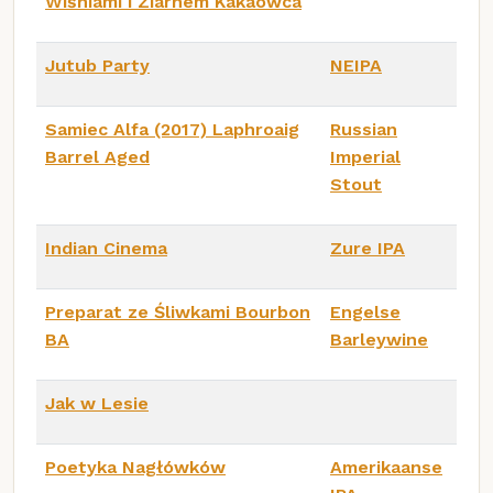
Wiśniami i Ziarnem Kakaowca
Jutub Party
NEIPA
Samiec Alfa (2017) Laphroaig
Russian
Barrel Aged
Imperial
Stout
Indian Cinema
Zure IPA
Preparat ze Śliwkami Bourbon
Engelse
BA
Barleywine
Jak w Lesie
Poetyka Nagłówków
Amerikaanse