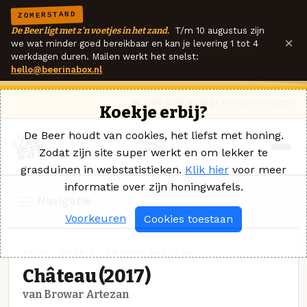
ZOMERSTAND
De Beer ligt met z'n voetjes in het zand.
T/m 10 augustus zijn
×
we wat minder goed bereikbaar en kan je levering 1 tot 4
werkdagen duren. Mailen werkt het snelst:
hello@beerinabox.nl
Ik heb een vraag
Contact
Inloggen
Koekje erbij?
De Beer houdt van cookies, het liefst met honing.
Zodat zijn site super werkt en om lekker te
grasduinen in webstatistieken.
Klik hier
voor meer
informatie over zijn honingwafels.
Navigatie
Voorkeuren
Cookies toestaan
SOUR - OVERIG · BROWAR ARTEZAN
Château (2017)
van Browar Artezan