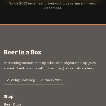
Sinds 2021 ieder jaar uitverkocht. Levering ruim voor
december.
Beer in a Box
Verrassingsboxen met speciaalbier, afgestemd op jouw
smaak. Leuk voor jezelf, n&oacute;g leuker als cadeau.
✓ Veilige betaling
✓ Sinds 2013
Shop
Beer Club