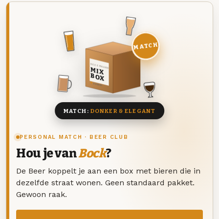
MATCH
DEZE MAAND
MIX
BOX
8 BIEREN
MATCH:
DONKER & ELEGANT
PERSONAL MATCH · BEER CLUB
Hou je van
Bock
?
De Beer koppelt je aan een box met bieren die in
dezelfde straat wonen. Geen standaard pakket.
Gewoon raak.