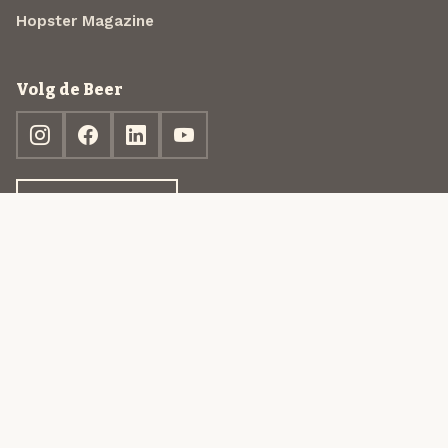
Hopster Magazine
Volg de Beer
Ontdek jouw box
© 2013-2026 Beer in a Box BV