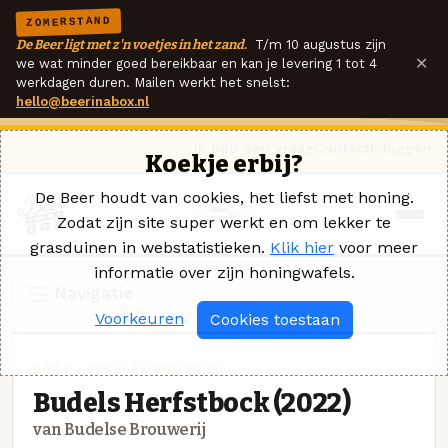
ZOMERSTAND
De Beer ligt met z'n voetjes in het zand.
T/m 10 augustus zijn
×
we wat minder goed bereikbaar en kan je levering 1 tot 4
werkdagen duren. Mailen werkt het snelst:
hello@beerinabox.nl
Ik heb een vraag
Contact
Inloggen
Koekje erbij?
De Beer houdt van cookies, het liefst met honing.
Zodat zijn site super werkt en om lekker te
grasduinen in webstatistieken.
Klik hier
voor meer
informatie over zijn honingwafels.
Navigatie
Voorkeuren
Cookies toestaan
BOCK · BUDELSE BROUWERIJ
Budels Herfstbock (2022)
van Budelse Brouwerij