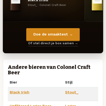
Stout_ · Colonel Craft Beer
Doe de smaaktest →
Of stel direct je box samen →
Andere bieren van Colonel Craft
Beer
Bier
Stijl
Black Irish
Stout_
Unfiltered Lager Beer
Lager