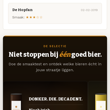
De Hopfan
02-02-2019
Smaak:
★★★☆☆
DE SELECTIE
Niet stoppen bij
één
goed bier.
Doe de smaaktest en ontdek welke bieren écht in
jouw straatje liggen.
DONKER. DIK. DECADENT.
Black Irish