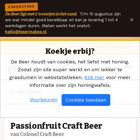
ZOMERSTAND
De Beer ligt met z'n voetjes in het zand.
T/m 10 augustus zijn
×
we wat minder goed bereikbaar en kan je levering 1 tot 4
werkdagen duren. Mailen werkt het snelst:
hello@beerinabox.nl
Ik heb een vraag
Contact
Inloggen
Koekje erbij?
De Beer houdt van cookies, het liefst met honing.
Zodat zijn site super werkt en om lekker te
grasduinen in webstatistieken.
Klik hier
voor meer
informatie over zijn honingwafels.
Navigatie
Voorkeuren
Cookies toestaan
FRUITBIER · COLONEL CRAFT BEER
Passionfruit Craft Beer
van Colonel Craft Beer