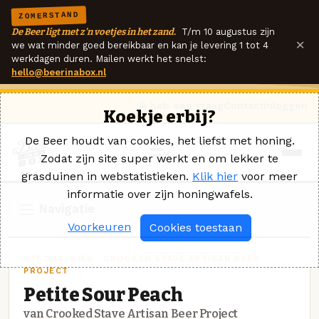
ZOMERSTAND
De Beer ligt met z'n voetjes in het zand.
T/m 10 augustus zijn
×
we wat minder goed bereikbaar en kan je levering 1 tot 4
werkdagen duren. Mailen werkt het snelst:
hello@beerinabox.nl
Ik heb een vraag
Contact
Inloggen
Koekje erbij?
De Beer houdt van cookies, het liefst met honing.
Zodat zijn site super werkt en om lekker te
grasduinen in webstatistieken.
Klik hier
voor meer
informatie over zijn honingwafels.
Navigatie
Voorkeuren
Cookies toestaan
SPECIAALBIER · CROOKED STAVE ARTISAN BEER
PROJECT
Petite Sour Peach
van Crooked Stave Artisan Beer Project