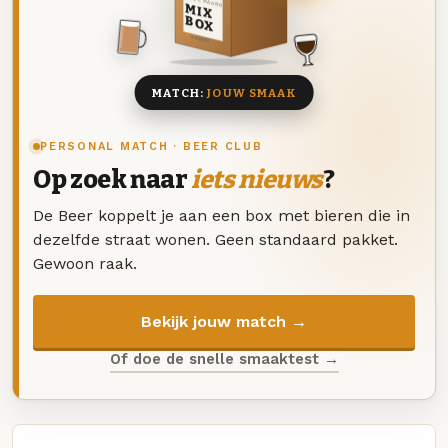
DEZE MAAND
MIX
BOX
8 BIEREN
MATCH:
JOUW SMAAK
PERSONAL MATCH · BEER CLUB
Op zoek naar
iets nieuws
?
De Beer koppelt je aan een box met bieren die in
dezelfde straat wonen. Geen standaard pakket.
Gewoon raak.
Bekijk jouw match →
Of doe de snelle smaaktest →