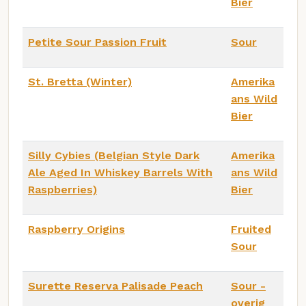
Bier
Petite Sour Passion Fruit
Sour
St. Bretta (Winter)
Amerika
ans Wild
Bier
Silly Cybies (Belgian Style Dark
Amerika
Ale Aged In Whiskey Barrels With
ans Wild
Raspberries)
Bier
Raspberry Origins
Fruited
Sour
Surette Reserva Palisade Peach
Sour -
overig