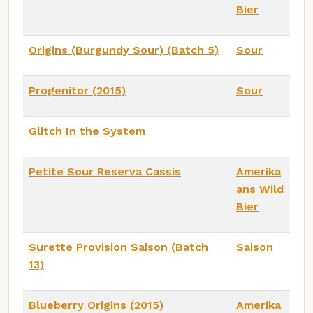
Bier
Origins (Burgundy Sour) (Batch 5)
Sour
Progenitor (2015)
Sour
Glitch In the System
Petite Sour Reserva Cassis
Amerika
ans Wild
Bier
Surette Provision Saison (Batch
Saison
13)
Blueberry Origins (2015)
Amerika