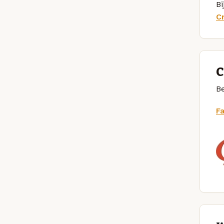
Bi
C
C
Be
F