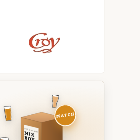
MATCH
DEZE MAAND
MIX
BOX