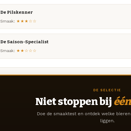
De Pilskenner
Smaak:
★★★☆☆
De Saison-Specialist
Smaak:
★★☆☆☆
DE SELECTIE
Niet stoppen bij
één
Doe de smaaktest en ontdek welke bieren 
liggen.