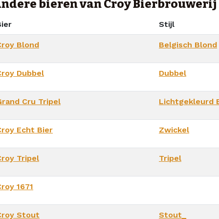
ndere bieren van Croy Bierbrouwerij
ier
Stijl
Croy Blond
Belgisch Blond
Croy Dubbel
Dubbel
Grand Cru Tripel
Lichtgekleurd 
Croy Echt Bier
Zwickel
roy Tripel
Tripel
Croy 1671
Croy Stout
Stout_