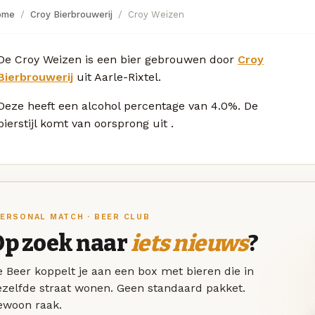
ome
Croy Bierbrouwerij
Croy Weizen
De Croy Weizen is een bier gebrouwen door
Croy
Bierbrouwerij
uit Aarle-Rixtel.
Deze
heeft een alcohol percentage van 4.0%. De
bierstijl komt van oorsprong uit
.
ERSONAL MATCH · BEER CLUB
Op zoek naar
iets nieuws
?
 Beer koppelt je aan een box met bieren die in
ezelfde straat wonen. Geen standaard pakket.
ewoon raak.