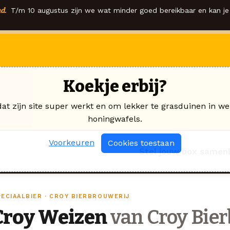
d.
T/m 10 augustus zijn we wat minder goed bereikbaar en kan je 
Koekje erbij?
dat zijn site super werkt en om lekker te grasduinen in we
honingwafels.
Voorkeuren
Cookies toestaan
Stel jouw box samen
PECIAALBIER · CROY BIERBROUWERIJ
Croy Weizen
van Croy Bier