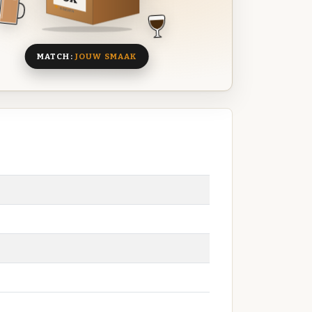
8 BIEREN
MATCH:
JOUW SMAAK