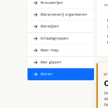
Brouwerijen
H
Bierproeverij organiseren
Bierstijlen
Smaakgroepen
Beer map
Bier glazen
Bieren
P
De
d
G