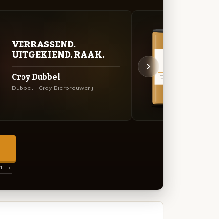
VER
VERRASSEND.
UIT
UITGEKIEND. RAAK.
Gran
Croy Dubbel
Lichtg
Dubbel · Croy Bierbrouwerij
Bierbr
→
en →