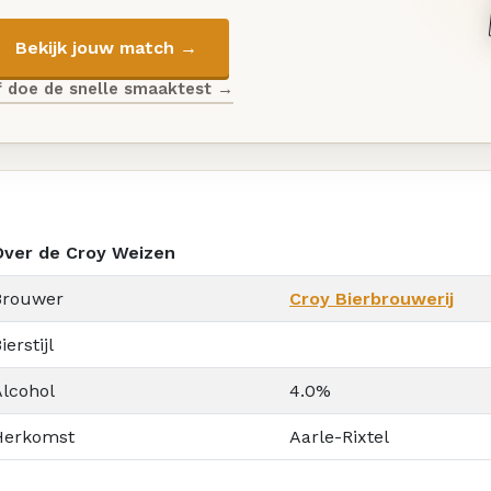
Bekijk jouw match →
f doe de snelle smaaktest →
Over de Croy Weizen
Brouwer
Croy Bierbrouwerij
ierstijl
Alcohol
4.0%
Herkomst
Aarle-Rixtel