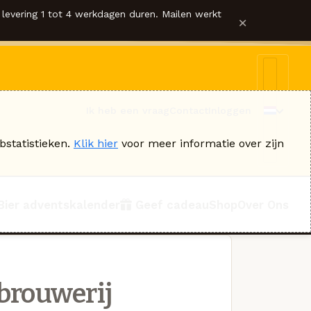
levering 1 tot 4 werkdagen duren. Mailen werkt
×
Ik heb een vraag
Contact
Inloggen
bstatistieken.
Klik hier
voor meer informatie over zijn
Bier adventskalender
Geef cadeau
Shop
Over Ons
brouwerij