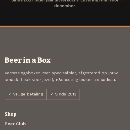
december.
Beer in a Box
Verrassingsboxen met speciaalbier, afgestemd op jouw
smaak. Leuk voor jezelf, n&oacute;g leuker als cadeau.
✓ Veilige betaling
✓ Sinds 2013
Shop
Beer Club