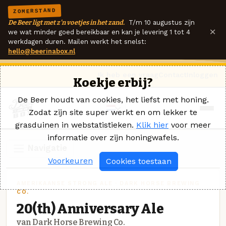
ZOMERSTAND
De Beer ligt met z'n voetjes in het zand.
T/m 10 augustus zijn
×
we wat minder goed bereikbaar en kan je levering 1 tot 4
werkdagen duren. Mailen werkt het snelst:
hello@beerinabox.nl
Ik heb een vraag
Contact
Inloggen
Koekje erbij?
De Beer houdt van cookies, het liefst met honing.
Zodat zijn site super werkt en om lekker te
grasduinen in webstatistieken.
Klik hier
voor meer
informatie over zijn honingwafels.
Navigatie
Voorkeuren
Cookies toestaan
AMERIKAANSE STRONG ALE · DARK HORSE BREWING
CO.
20(th) Anniversary Ale
van Dark Horse Brewing Co.