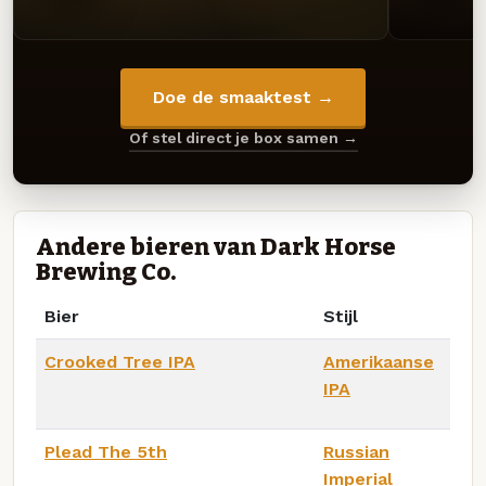
Doe de smaaktest →
Of stel direct je box samen →
Andere bieren van Dark Horse
Brewing Co.
Bier
Stijl
Crooked Tree IPA
Amerikaanse
IPA
Plead The 5th
Russian
Imperial