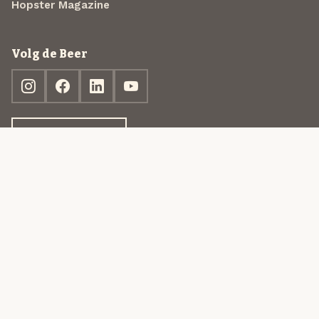
Hopster Magazine
Volg de Beer
Ontdek jouw box
© 2013-2026 Beer in a Box BV