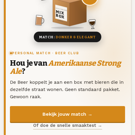
DEZE MAAND
MIX
BOX
8 BIEREN
MATCH:
DONKER & ELEGANT
PERSONAL MATCH · BEER CLUB
Hou je van
Amerikaanse Strong
Ale
?
De Beer koppelt je aan een box met bieren die in
dezelfde straat wonen. Geen standaard pakket.
Gewoon raak.
Bekijk jouw match →
Of doe de snelle smaaktest →