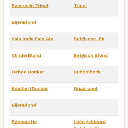
Everzwijn Tripel
Tripel
BijenBlond
Valk India Pale Ale
Belgische IPA
VlinderBlond
Belgisch Blond
Oehoe Donker
Dubbelbock
EdelhertDonker
Quadrupel
BijenBlond
Edenoartje
Lichtgekleurd