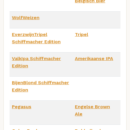
Belgisch Bier
WolfWeizen
EverzwijnTripel
Tripel
Schiffmacher Edition
ValkIpa Schiffmacher
Amerikaanse IPA
Edition
BijenBlond Schiffmacher
Edition
Pegasus
Engelse Brown
Ale