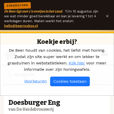
ZOMERSTAND
De Beer ligt met z'n voetjes in het zand.
T/m 10 augustus zijn
×
we wat minder goed bereikbaar en kan je levering 1 tot 4
werkdagen duren. Mailen werkt het snelst:
hello@beerinabox.nl
Ik heb een vraag
Contact
Inloggen
Koekje erbij?
De Beer houdt van cookies, het liefst met honing.
Zodat zijn site super werkt en om lekker te
grasduinen in webstatistieken.
Klik hier
voor meer
informatie over zijn honingwafels.
Navigatie
Voorkeuren
Cookies toestaan
BELGISCH BLOND · DE HEIDEBROUWERIJ
Doesburger Eng
van De Heidebrouwerij