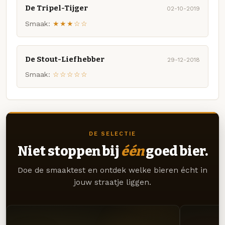
De Tripel-Tijger
02-10-2019
Smaak:
★★★☆☆
De Stout-Liefhebber
29-12-2018
Smaak:
☆☆☆☆☆
DE SELECTIE
Niet stoppen bij
één
goed bier.
Doe de smaaktest en ontdek welke bieren écht in
jouw straatje liggen.