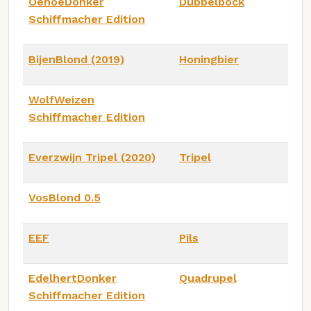
OehoeDonker
Dubbelbock
Schiffmacher Edition
BijenBlond (2019)
Honingbier
WolfWeizen
Schiffmacher Edition
Everzwijn Tripel (2020)
Tripel
VosBlond 0.5
EEF
Pils
EdelhertDonker
Quadrupel
Schiffmacher Edition