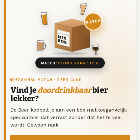
MATCH
DEZE MAAND
MIX
BOX
8 BIEREN
MATCH:
BLOND & KRACHTIG
PERSONAL MATCH · BEER CLUB
Vind je
doordrinkbaar
bier
lekker?
De Beer koppelt je aan een box met toegankelijk
speciaalbier dat verrast zonder dat het te veel
wordt. Gewoon raak.