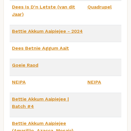
Dees Is D’n Letste (van dit
Quadrupel
Jaar)
Bettie Akkum Aaipiejee - 2024
Dees Betnie Aggum Aait
Goeie Raod
NEIPA
NEIPA
Bettie Akkum Aaipiejee |
Batch #4
Bettie Akkum Aaipiejee
(Amarillio, Azacca, Mosaic)