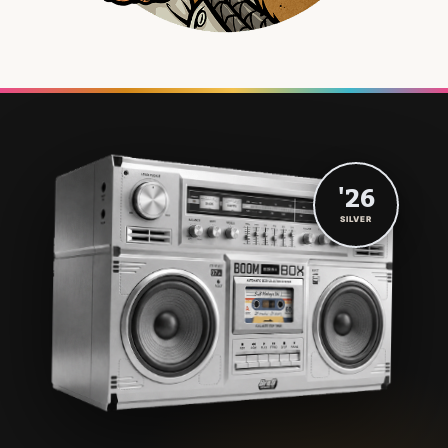
'26
SILVER