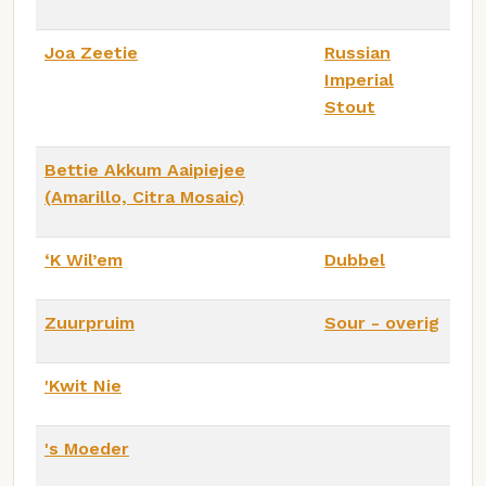
Joa Zeetie
Russian
Imperial
Stout
Bettie Akkum Aaipiejee
(Amarillo, Citra Mosaic)
‘K Wil’em
Dubbel
Zuurpruim
Sour - overig
'Kwit Nie
's Moeder