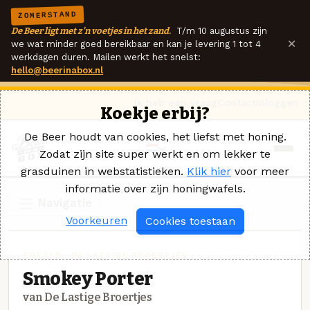
ZOMERSTAND
De Beer ligt met z'n voetjes in het zand.
T/m 10 augustus zijn
×
we wat minder goed bereikbaar en kan je levering 1 tot 4
werkdagen duren. Mailen werkt het snelst:
hello@beerinabox.nl
Ik heb een vraag
Contact
Inloggen
Koekje erbij?
De Beer houdt van cookies, het liefst met honing.
Zodat zijn site super werkt en om lekker te
grasduinen in webstatistieken.
Klik hier
voor meer
informatie over zijn honingwafels.
Navigatie
Voorkeuren
Cookies toestaan
PORTER · DE LASTIGE BROERTJES
Smokey Porter
van De Lastige Broertjes