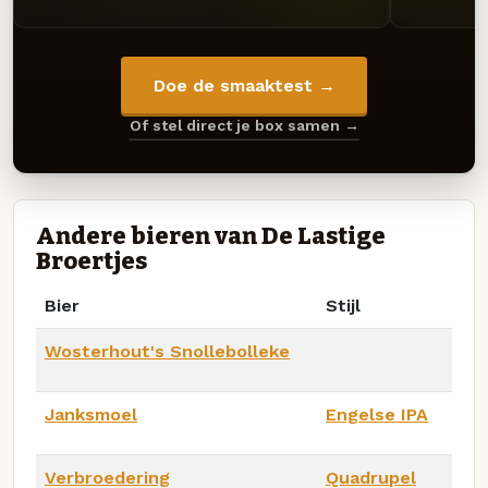
Doe de smaaktest →
Of stel direct je box samen →
Andere bieren van De Lastige
Broertjes
Bier
Stijl
Wosterhout's Snollebolleke
Janksmoel
Engelse IPA
Verbroedering
Quadrupel