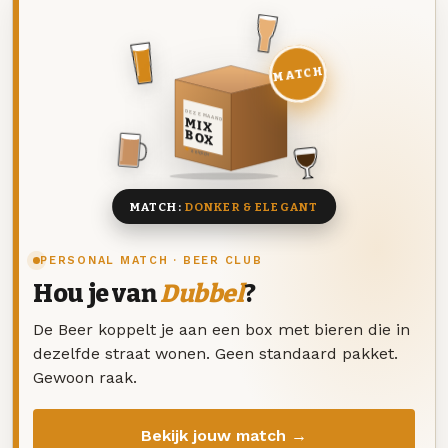
MATCH
DEZE MAAND
MIX
BOX
8 BIEREN
MATCH:
DONKER & ELEGANT
PERSONAL MATCH · BEER CLUB
Hou je van
Dubbel
?
De Beer koppelt je aan een box met bieren die in
dezelfde straat wonen. Geen standaard pakket.
Gewoon raak.
Bekijk jouw match →