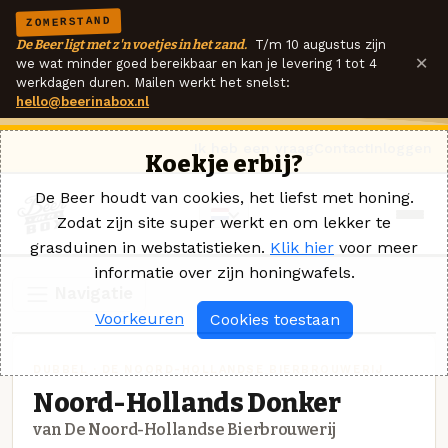
ZOMERSTAND
De Beer ligt met z'n voetjes in het zand.
T/m 10 augustus zijn
×
we wat minder goed bereikbaar en kan je levering 1 tot 4
werkdagen duren. Mailen werkt het snelst:
hello@beerinabox.nl
Ik heb een vraag
Contact
Inloggen
Koekje erbij?
De Beer houdt van cookies, het liefst met honing.
Zodat zijn site super werkt en om lekker te
grasduinen in webstatistieken.
Klik hier
voor meer
informatie over zijn honingwafels.
Navigatie
Voorkeuren
Cookies toestaan
DUBBEL · DE NOORD-HOLLANDSE BIERBROUWERIJ
Noord-Hollands Donker
van De Noord-Hollandse Bierbrouwerij