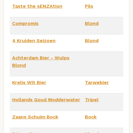
Taste the sENZAtion
Pils
Compromis
Blond
4 Kruiden Seizoen
Blond
Achterdam Bier - Wulps
Blond
Krelis Wit Bier
Tarwebier
Hollands Goud Modderwater
Tripel
Zaans Schuim Bock
Bock