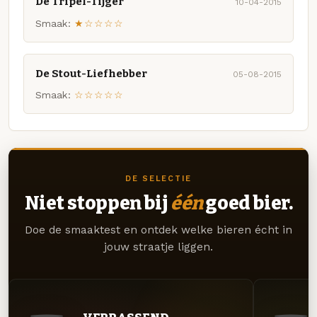
De Tripel-Tijger
10-04-2015
Smaak:
★☆☆☆☆
De Stout-Liefhebber
05-08-2015
Smaak:
☆☆☆☆☆
DE SELECTIE
Niet stoppen bij
één
goed bier.
Doe de smaaktest en ontdek welke bieren écht in
jouw straatje liggen.