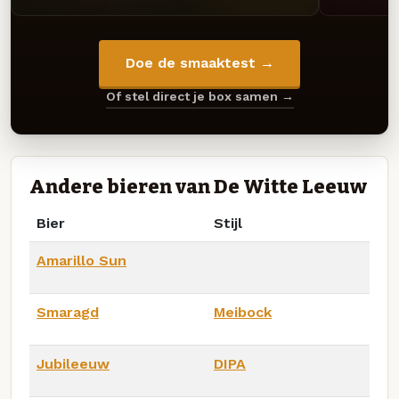
Doe de smaaktest →
Of stel direct je box samen →
Andere bieren van De Witte Leeuw
Bier
Stijl
Amarillo Sun
Smaragd
Meibock
Jubileeuw
DIPA