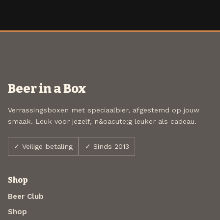
Beer in a Box
Verrassingsboxen met speciaalbier, afgestemd op jouw
smaak. Leuk voor jezelf, n&oacute;g leuker als cadeau.
✓ Veilige betaling
✓ Sinds 2013
Shop
Beer Club
Shop