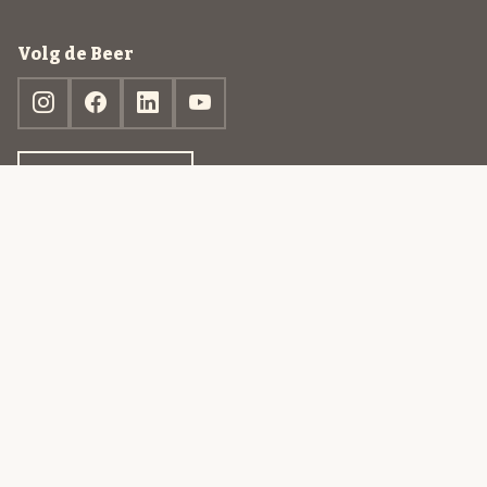
Volg de Beer
Ontdek jouw box
© 2013-2026 Beer in a Box BV