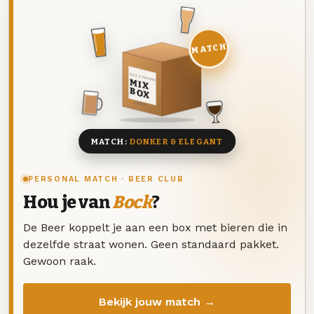
MATCH
DEZE MAAND
MIX
BOX
8 BIEREN
MATCH:
DONKER & ELEGANT
PERSONAL MATCH · BEER CLUB
Hou je van
Bock
?
De Beer koppelt je aan een box met bieren die in
dezelfde straat wonen. Geen standaard pakket.
Gewoon raak.
Bekijk jouw match →