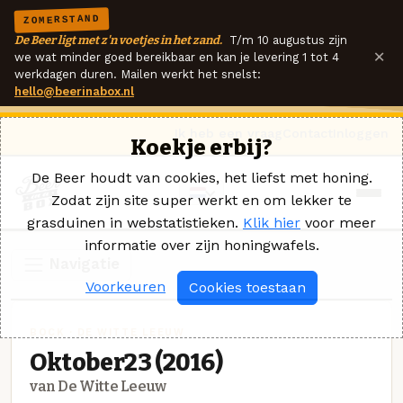
ZOMERSTAND
De Beer ligt met z'n voetjes in het zand.
T/m 10 augustus zijn
×
we wat minder goed bereikbaar en kan je levering 1 tot 4
werkdagen duren. Mailen werkt het snelst:
hello@beerinabox.nl
Ik heb een vraag
Contact
Inloggen
Koekje erbij?
De Beer houdt van cookies, het liefst met honing.
Zodat zijn site super werkt en om lekker te
grasduinen in webstatistieken.
Klik hier
voor meer
informatie over zijn honingwafels.
Navigatie
Voorkeuren
Cookies toestaan
BOCK · DE WITTE LEEUW
Oktober23 (2016)
van De Witte Leeuw