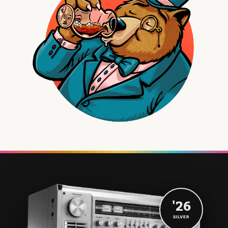
'26
SILVER