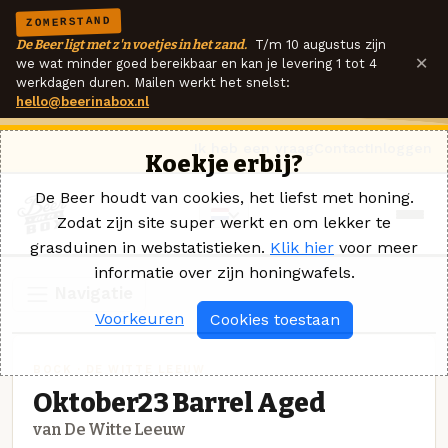
ZOMERSTAND
De Beer ligt met z'n voetjes in het zand.
T/m 10 augustus zijn
×
we wat minder goed bereikbaar en kan je levering 1 tot 4
werkdagen duren. Mailen werkt het snelst:
hello@beerinabox.nl
Ik heb een vraag
Contact
Inloggen
Koekje erbij?
De Beer houdt van cookies, het liefst met honing.
Zodat zijn site super werkt en om lekker te
grasduinen in webstatistieken.
Klik hier
voor meer
informatie over zijn honingwafels.
Navigatie
Voorkeuren
Cookies toestaan
BOCK · DE WITTE LEEUW
Oktober23 Barrel Aged
van De Witte Leeuw