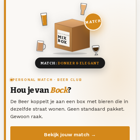
MATCH
DEZE MAAND
MIX
BOX
8 BIEREN
MATCH:
DONKER & ELEGANT
PERSONAL MATCH · BEER CLUB
Hou je van
Bock
?
De Beer koppelt je aan een box met bieren die in
dezelfde straat wonen. Geen standaard pakket.
Gewoon raak.
Bekijk jouw match →