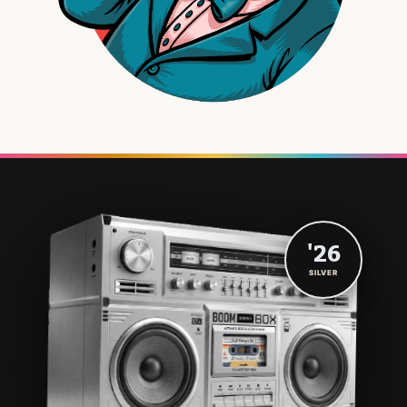
'26
SILVER