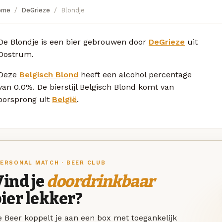
ome
DeGrieze
Blondje
De Blondje is een bier gebrouwen door
DeGrieze
uit
Oostrum.
Deze
Belgisch Blond
heeft een alcohol percentage
van 0.0%. De bierstijl Belgisch Blond komt van
oorsprong uit
België
.
ERSONAL MATCH · BEER CLUB
ind je
doordrinkbaar
ier lekker?
 Beer koppelt je aan een box met toegankelijk