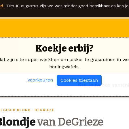
d.
T/m 10 augustus zijn we wat minder goed bereikbaar en kan je 
Koekje erbij?
dat zijn site super werkt en om lekker te grasduinen in we
honingwafels.
Voorkeuren
Cookies toestaan
Stel jouw box samen
ELGISCH BLOND · DEGRIEZE
Blondje
van DeGrieze