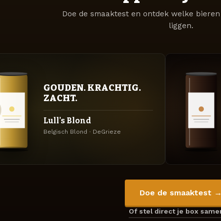
Doe de smaaktest en ontdek welke bieren 
liggen.
GOUDEN. KRACHTIG.
ZACHT.
Lull's Blond
Belgisch Blond · DeGrieze
Doe de smaaktest 
Of stel direct je box sam