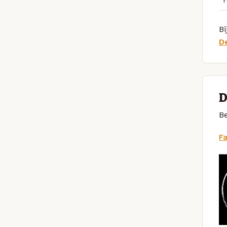
Bi
D
D
Be
F