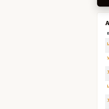
A
B
L
V
L