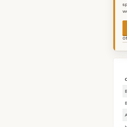
sp
w
O
B