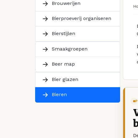
Brouwerijen
H
Bierproeverij organiseren
Bierstijlen
Smaakgroepen
Beer map
Bier glazen
Bieren
P
V
b
De