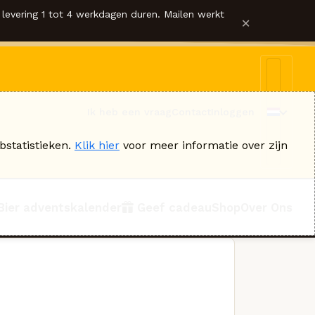
levering 1 tot 4 werkdagen duren. Mailen werkt
×
Ik heb een vraag
Contact
Inloggen
bstatistieken.
Klik hier
voor meer informatie over zijn
Bier adventskalender
Geef cadeau
Shop
Over Ons