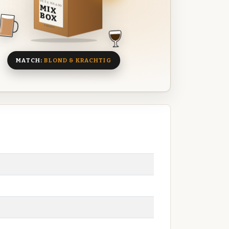
DEZE MAAND
MIX
BOX
8 BIEREN
MATCH:
BLOND & KRACHTIG