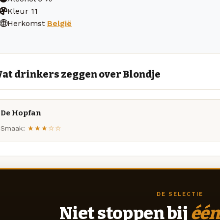
Kleur
11
Herkomst
België
at drinkers zeggen over Blondje
De Hopfan
Smaak:
★★★☆☆
DE SELECTIE
Niet stoppen bij
één