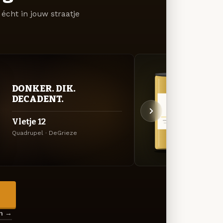
écht in jouw straatje
DONKER. DIK.
GOU
DECADENT.
ZAC
Vletje 12
Trip
Quadrupel · DeGrieze
Tripel
→
en →