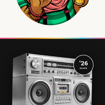
'26
SILVER