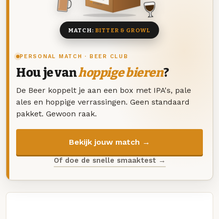
8 BIEREN
MATCH:
BITTER & GROWL
PERSONAL MATCH · BEER CLUB
Hou je van
hoppige bieren
?
De Beer koppelt je aan een box met IPA's, pale
ales en hoppige verrassingen. Geen standaard
pakket. Gewoon raak.
Bekijk jouw match →
Of doe de snelle smaaktest →