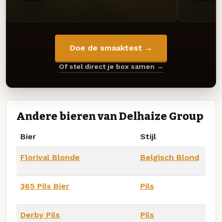
Doe de smaaktest →
Of stel direct je box samen →
Andere bieren van Delhaize Group
Bier
Stijl
Florival Blonde
Belgisch Blond
365 Pils Bier
Pils
Derby Pils
Pils