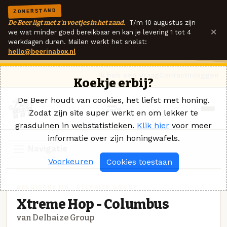
ZOMERSTAND
De Beer ligt met z'n voetjes in het zand.
T/m 10 augustus zijn
×
we wat minder goed bereikbaar en kan je levering 1 tot 4
werkdagen duren. Mailen werkt het snelst:
hello@beerinabox.nl
Ik heb een vraag
Contact
Inloggen
Koekje erbij?
De Beer houdt van cookies, het liefst met honing.
Zodat zijn site super werkt en om lekker te
grasduinen in webstatistieken.
Klik hier
voor meer
informatie over zijn honingwafels.
Navigatie
Voorkeuren
Cookies toestaan
BELGISCHE IPA · DELHAIZE GROUP
Xtreme Hop - Columbus
van Delhaize Group