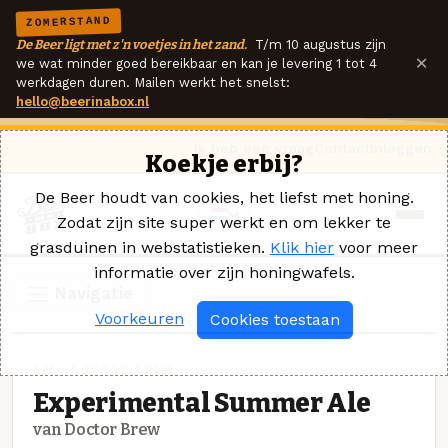
ZOMERSTAND
De Beer ligt met z'n voetjes in het zand.
T/m 10 augustus zijn
×
we wat minder goed bereikbaar en kan je levering 1 tot 4
werkdagen duren. Mailen werkt het snelst:
hello@beerinabox.nl
Ik heb een vraag
Contact
Inloggen
Koekje erbij?
De Beer houdt van cookies, het liefst met honing.
Zodat zijn site super werkt en om lekker te
grasduinen in webstatistieken.
Klik hier
voor meer
informatie over zijn honingwafels.
Navigatie
Voorkeuren
Cookies toestaan
APA · DOCTOR BREW
Experimental Summer Ale
van Doctor Brew