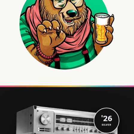
'26
SILVER