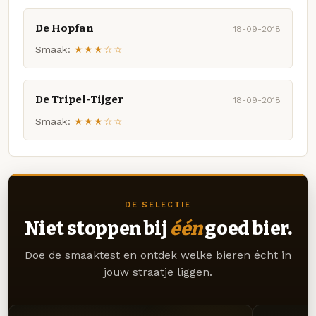
De Hopfan
18-09-2018
Smaak:
★★★☆☆
De Tripel-Tijger
18-09-2018
Smaak:
★★★☆☆
DE SELECTIE
Niet stoppen bij
één
goed bier.
Doe de smaaktest en ontdek welke bieren écht in
jouw straatje liggen.