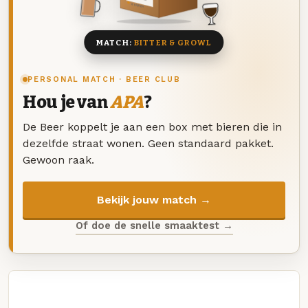
8 BIEREN
MATCH:
BITTER & GROWL
PERSONAL MATCH · BEER CLUB
Hou je van
APA
?
De Beer koppelt je aan een box met bieren die in
dezelfde straat wonen. Geen standaard pakket.
Gewoon raak.
Bekijk jouw match →
Of doe de snelle smaaktest →