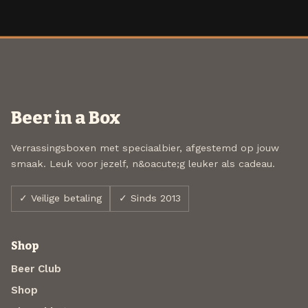
Beer in a Box
Verrassingsboxen met speciaalbier, afgestemd op jouw
smaak. Leuk voor jezelf, n&oacute;g leuker als cadeau.
✓ Veilige betaling
✓ Sinds 2013
Shop
Beer Club
Shop