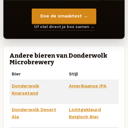
Doe de smaaktest →
Of stel direct je box samen →
Andere bieren van Donderwolk
Microbrewery
Bier
Stijl
Donderwolk
Amerikaanse IPA
Knarsetand
Donderwolk Desert
Lichtgekleurd
Ale
Belgisch Bier