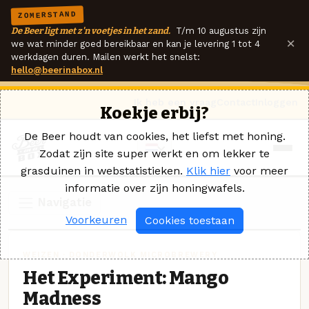
ZOMERSTAND
De Beer ligt met z'n voetjes in het zand.
T/m 10 augustus zijn
×
we wat minder goed bereikbaar en kan je levering 1 tot 4
werkdagen duren. Mailen werkt het snelst:
hello@beerinabox.nl
Ik heb een vraag
Contact
Inloggen
Koekje erbij?
De Beer houdt van cookies, het liefst met honing.
Zodat zijn site super werkt en om lekker te
grasduinen in webstatistieken.
Klik hier
voor meer
informatie over zijn honingwafels.
Navigatie
Voorkeuren
Cookies toestaan
WEIZEN · DONDERWOLK MICROBREWERY
Het Experiment: Mango
Madness