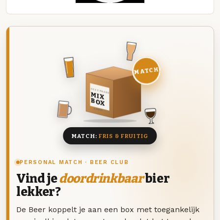
MATCH
DEZE MAAND
MIX
BOX
8 BIEREN
MATCH:
FRIS & FRUITIG
PERSONAL MATCH · BEER CLUB
Vind je
doordrinkbaar
bier
lekker?
De Beer koppelt je aan een box met toegankelijk