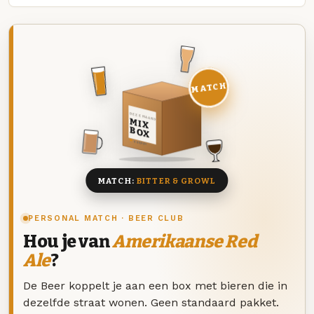
MATCH
DEZE MAAND
MIX
BOX
8 BIEREN
MATCH:
BITTER & GROWL
PERSONAL MATCH · BEER CLUB
Hou je van
Amerikaanse Red
Ale
?
De Beer koppelt je aan een box met bieren die in
dezelfde straat wonen. Geen standaard pakket.