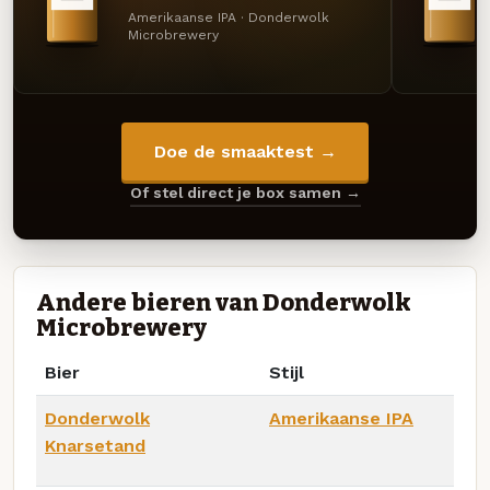
Amerikaanse IPA · Donderwolk
Microbrewery
Doe de smaaktest →
Of stel direct je box samen →
Andere bieren van Donderwolk
Microbrewery
Bier
Stijl
Donderwolk
Amerikaanse IPA
Knarsetand