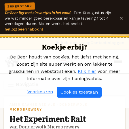
ZOMERSTAND
De Beer ligt met z'n voetjes in het zand.
T/m 10 augustus zijn
×
we wat minder goed bereikbaar en kan je levering 1 tot 4
werkdagen duren. Mailen werkt het snelst:
hello@beerinabox.nl
Ik heb een vraag
Contact
Inloggen
Koekje erbij?
De Beer houdt van cookies, het liefst met honing.
Zodat zijn site super werkt en om lekker te
grasduinen in webstatistieken.
Klik hier
voor meer
informatie over zijn honingwafels.
Navigatie
Voorkeuren
Cookies toestaan
AMERIKAANSE RED ALE · DONDERWOLK
MICROBREWERY
Het Experiment: Ralt
van Donderwolk Microbrewery