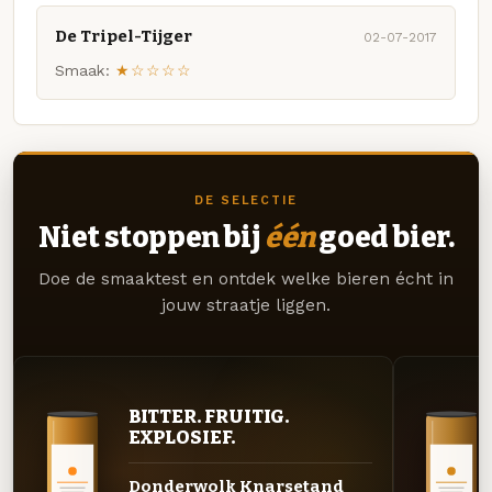
De Tripel-Tijger
02-07-2017
Smaak:
★☆☆☆☆
DE SELECTIE
Niet stoppen bij
één
goed bier.
Doe de smaaktest en ontdek welke bieren écht in
jouw straatje liggen.
BITTER. FRUITIG.
EXPLOSIEF.
Donderwolk Knarsetand