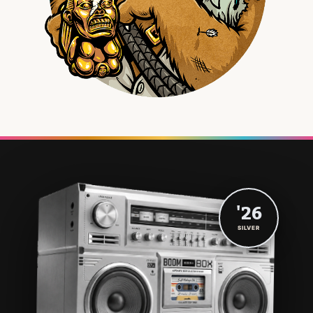
'26
SILVER