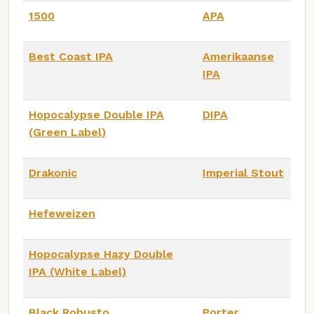
1500
APA
Best Coast IPA
Amerikaanse
IPA
Hopocalypse Double IPA
DIPA
(Green Label)
Drakonic
Imperial Stout
Hefeweizen
Hopocalypse Hazy Double
IPA (White Label)
Black Robusto
Porter