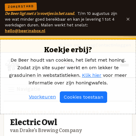
ZOMERSTAND
De Beer ligt met z'n voetjes in het zand.
T/m 10 augustus zijn
×
we wat minder goed bereikbaar en kan je levering 1 tot 4
werkdagen duren. Mailen werkt het snelst:
hello@beerinabox.nl
Ik heb een vraag
Contact
Inloggen
Koekje erbij?
De Beer houdt van cookies, het liefst met honing.
Zodat zijn site super werkt en om lekker te
grasduinen in webstatistieken.
Klik hier
voor meer
informatie over zijn honingwafels.
Navigatie
Voorkeuren
Cookies toestaan
IMPERIAL BROWN ALE · DRAKE'S BREWING COMPANY
Electric Owl
van Drake's Brewing Company