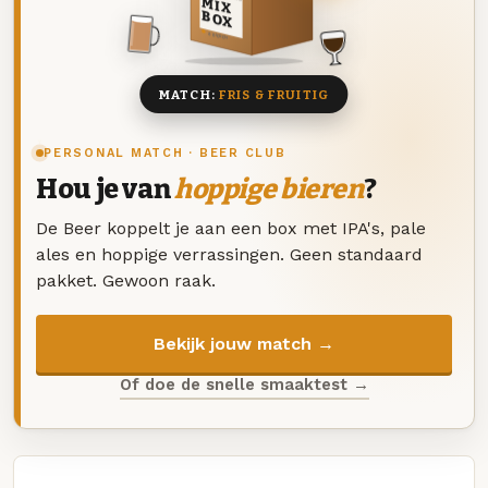
MIX
BOX
8 BIEREN
MATCH:
FRIS & FRUITIG
PERSONAL MATCH · BEER CLUB
Hou je van
hoppige bieren
?
De Beer koppelt je aan een box met IPA's, pale
ales en hoppige verrassingen. Geen standaard
pakket. Gewoon raak.
Bekijk jouw match →
Of doe de snelle smaaktest →