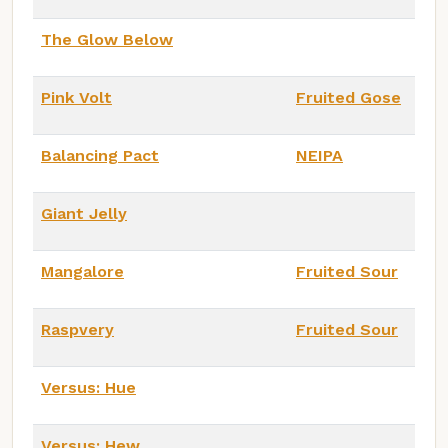
The Glow Below
Pink Volt
Fruited Gose
Balancing Pact
NEIPA
Giant Jelly
Mangalore
Fruited Sour
Raspvery
Fruited Sour
Versus: Hue
Versus: Hew