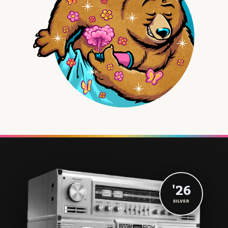
'26
SILVER