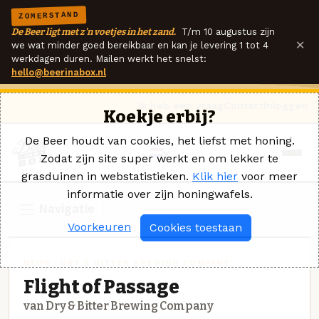
ZOMERSTAND
De Beer ligt met z'n voetjes in het zand.
T/m 10 augustus zijn
×
we wat minder goed bereikbaar en kan je levering 1 tot 4
werkdagen duren. Mailen werkt het snelst:
hello@beerinabox.nl
Ik heb een vraag
Contact
Inloggen
Koekje erbij?
De Beer houdt van cookies, het liefst met honing.
Zodat zijn site super werkt en om lekker te
grasduinen in webstatistieken.
Klik hier
voor meer
informatie over zijn honingwafels.
Navigatie
Voorkeuren
Cookies toestaan
NEIPA · DRY & BITTER BREWING COMPANY
Flight of Passage
van Dry & Bitter Brewing Company