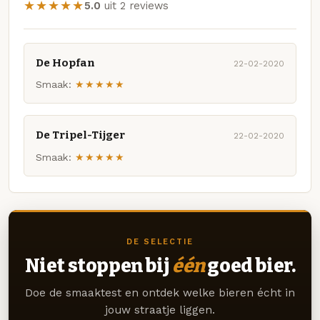
★★★★★
5.0
uit 2 reviews
De Hopfan
22-02-2020
Smaak:
★★★★★
De Tripel-Tijger
22-02-2020
Smaak:
★★★★★
DE SELECTIE
Niet stoppen bij
één
goed bier.
Doe de smaaktest en ontdek welke bieren écht in
jouw straatje liggen.