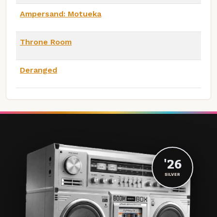
Ampersand: Motueka
Throne Room
Deranged
'26
SILVER