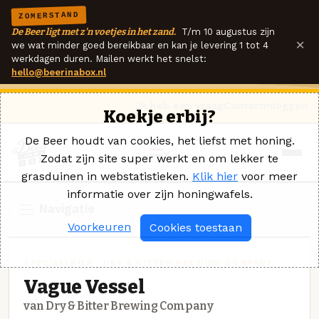
ZOMERSTAND
De Beer ligt met z'n voetjes in het zand.
T/m 10 augustus zijn
×
we wat minder goed bereikbaar en kan je levering 1 tot 4
werkdagen duren. Mailen werkt het snelst:
hello@beerinabox.nl
Ik heb een vraag
Contact
Inloggen
Koekje erbij?
De Beer houdt van cookies, het liefst met honing.
Zodat zijn site super werkt en om lekker te
grasduinen in webstatistieken.
Klik hier
voor meer
informatie over zijn honingwafels.
Navigatie
Voorkeuren
Cookies toestaan
SPECIAALBIER · DRY & BITTER BREWING COMPANY
Vague Vessel
van Dry & Bitter Brewing Company