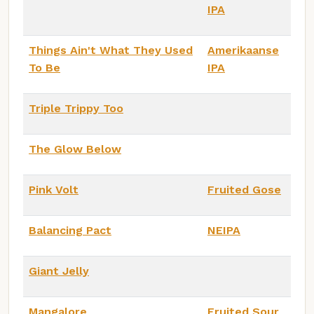
IPA
Things Ain't What They Used
Amerikaanse
To Be
IPA
Triple Trippy Too
The Glow Below
Pink Volt
Fruited Gose
Balancing Pact
NEIPA
Giant Jelly
Mangalore
Fruited Sour