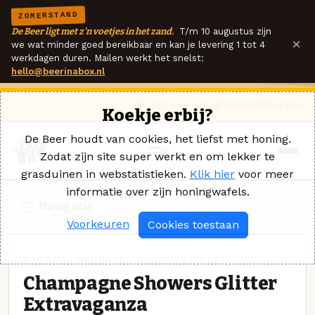
ZOMERSTAND
De Beer ligt met z'n voetjes in het zand.
T/m 10 augustus zijn
×
we wat minder goed bereikbaar en kan je levering 1 tot 4
werkdagen duren. Mailen werkt het snelst:
hello@beerinabox.nl
Ik heb een vraag
Contact
Inloggen
Koekje erbij?
De Beer houdt van cookies, het liefst met honing.
Zodat zijn site super werkt en om lekker te
grasduinen in webstatistieken.
Klik hier
voor meer
informatie over zijn honingwafels.
Navigatie
Voorkeuren
Cookies toestaan
BRUT IPA · BROUWERIJ BROUWERSLOKAAL
Champagne Showers Glitter
Extravaganza