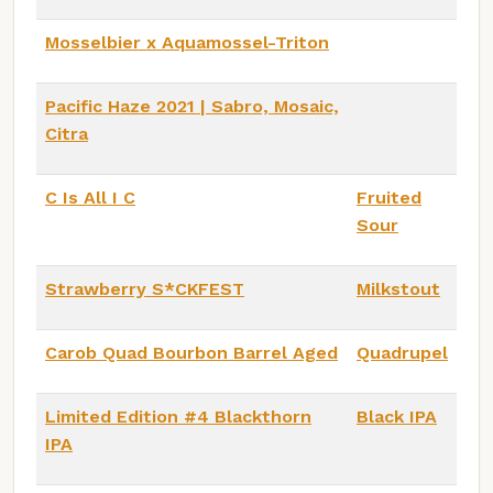
Mosselbier x Aquamossel-Triton
Pacific Haze 2021 | Sabro, Mosaic,
Citra
C Is All I C
Fruited
Sour
Strawberry S*CKFEST
Milkstout
Carob Quad Bourbon Barrel Aged
Quadrupel
Limited Edition #4 Blackthorn
Black IPA
IPA