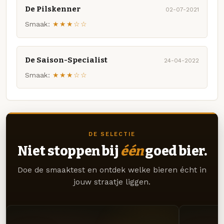
De Pilskenner
02-07-2021
Smaak:
★★★☆☆
De Saison-Specialist
24-04-2022
Smaak:
★★★☆☆
DE SELECTIE
Niet stoppen bij
één
goed bier.
Doe de smaaktest en ontdek welke bieren écht in
jouw straatje liggen.