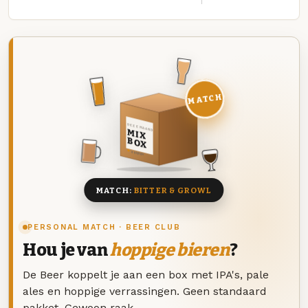
MATCH
DEZE MAAND
MIX
BOX
8 BIEREN
MATCH:
BITTER & GROWL
PERSONAL MATCH · BEER CLUB
Hou je van
hoppige bieren
?
De Beer koppelt je aan een box met IPA's, pale
ales en hoppige verrassingen. Geen standaard
pakket. Gewoon raak.