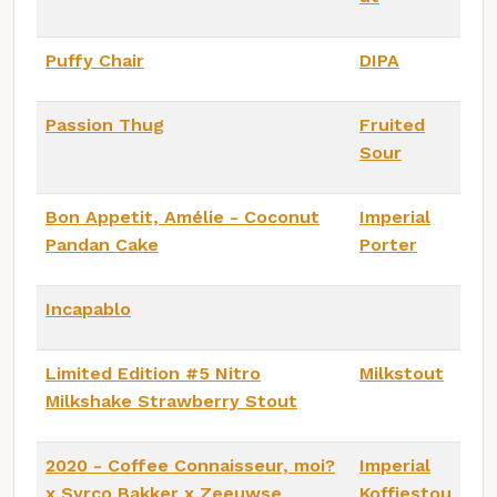
Puffy Chair
DIPA
Passion Thug
Fruited
Sour
Bon Appetit, Amélie - Coconut
Imperial
Pandan Cake
Porter
Incapablo
Limited Edition #5 Nitro
Milkstout
Milkshake Strawberry Stout
2020 - Coffee Connaisseur, moi?
Imperial
x Syrco Bakker x Zeeuwse
Koffiestou