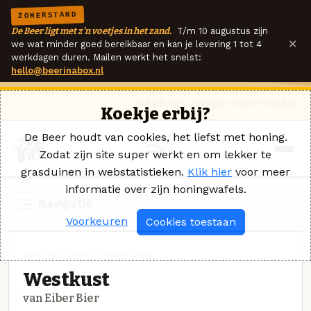
ZOMERSTAND
De Beer ligt met z'n voetjes in het zand.
T/m 10 augustus zijn
×
we wat minder goed bereikbaar en kan je levering 1 tot 4
werkdagen duren. Mailen werkt het snelst:
hello@beerinabox.nl
Ik heb een vraag
Contact
Inloggen
Koekje erbij?
De Beer houdt van cookies, het liefst met honing.
Zodat zijn site super werkt en om lekker te
grasduinen in webstatistieken.
Klik hier
voor meer
informatie over zijn honingwafels.
Navigatie
Voorkeuren
Cookies toestaan
SPECIAALBIER · EIBER BIER
Westkust
van Eiber Bier