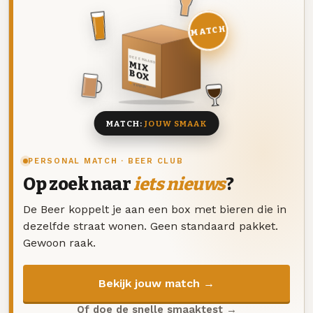
MATCH
DEZE MAAND
MIX
BOX
8 BIEREN
MATCH:
JOUW SMAAK
PERSONAL MATCH · BEER CLUB
Op zoek naar
iets nieuws
?
De Beer koppelt je aan een box met bieren die in
dezelfde straat wonen. Geen standaard pakket.
Gewoon raak.
Bekijk jouw match →
Of doe de snelle smaaktest →