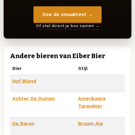
Doe de smaaktest →
Of stel direct je box samen →
Andere bieren van Eiber Bier
Bier
Stijl
Hof Blond
Achter De Duinen
Amerikaans
Tarwebier
De Baron
Brown Ale