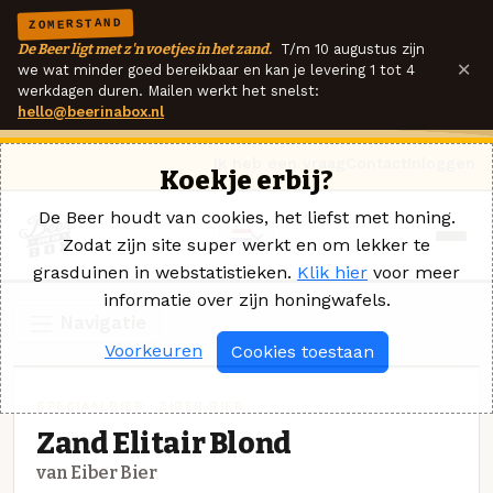
ZOMERSTAND
De Beer ligt met z'n voetjes in het zand.
T/m 10 augustus zijn
×
we wat minder goed bereikbaar en kan je levering 1 tot 4
werkdagen duren. Mailen werkt het snelst:
hello@beerinabox.nl
Ik heb een vraag
Contact
Inloggen
Koekje erbij?
De Beer houdt van cookies, het liefst met honing.
Zodat zijn site super werkt en om lekker te
grasduinen in webstatistieken.
Klik hier
voor meer
informatie over zijn honingwafels.
Navigatie
Voorkeuren
Cookies toestaan
SPECIAALBIER · EIBER BIER
Zand Elitair Blond
van Eiber Bier