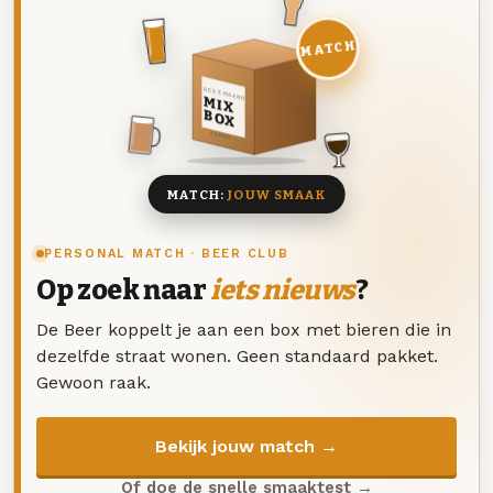
MATCH
DEZE MAAND
MIX
BOX
8 BIEREN
MATCH:
JOUW SMAAK
PERSONAL MATCH · BEER CLUB
Op zoek naar
iets nieuws
?
De Beer koppelt je aan een box met bieren die in
dezelfde straat wonen. Geen standaard pakket.
Gewoon raak.
Bekijk jouw match →
Of doe de snelle smaaktest →