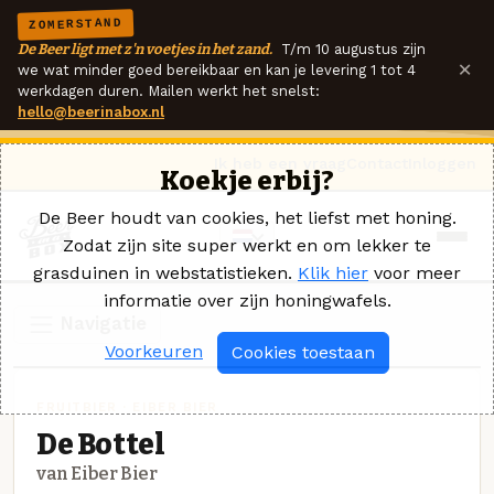
ZOMERSTAND
De Beer ligt met z'n voetjes in het zand.
T/m 10 augustus zijn
×
we wat minder goed bereikbaar en kan je levering 1 tot 4
werkdagen duren. Mailen werkt het snelst:
hello@beerinabox.nl
Ik heb een vraag
Contact
Inloggen
Koekje erbij?
De Beer houdt van cookies, het liefst met honing.
Zodat zijn site super werkt en om lekker te
grasduinen in webstatistieken.
Klik hier
voor meer
informatie over zijn honingwafels.
Navigatie
Voorkeuren
Cookies toestaan
FRUITBIER · EIBER BIER
De Bottel
van Eiber Bier