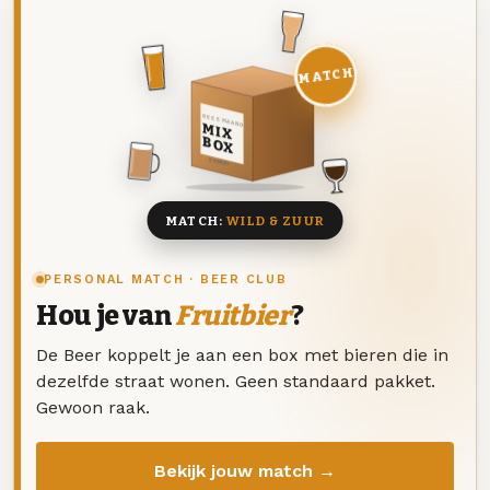
MATCH
DEZE MAAND
MIX
BOX
8 BIEREN
MATCH:
WILD & ZUUR
PERSONAL MATCH · BEER CLUB
Hou je van
Fruitbier
?
De Beer koppelt je aan een box met bieren die in
dezelfde straat wonen. Geen standaard pakket.
Gewoon raak.
Bekijk jouw match →