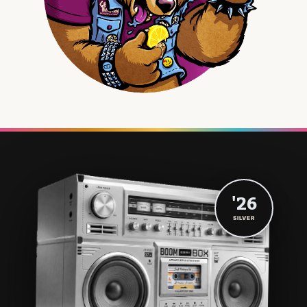
'26
SILVER