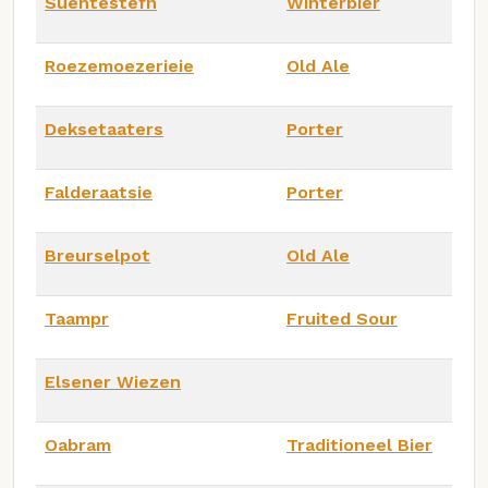
Suentestefn
Winterbier
Roezemoezerieie
Old Ale
Deksetaaters
Porter
Falderaatsie
Porter
Breurselpot
Old Ale
Taampr
Fruited Sour
Elsener Wiezen
Oabram
Traditioneel Bier