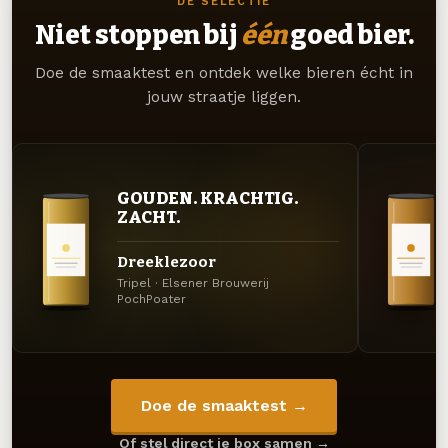
DE SELECTIE
Niet stoppen bij
één
goed bier.
Doe de smaaktest en ontdek welke bieren écht in
jouw straatje liggen.
GOUDEN. KRACHTIG.
ZACHT.
Dreeklezoor
Tripel · Elsener Brouwerij
PochPoater
Doe de smaaktest →
Of stel direct je box samen →