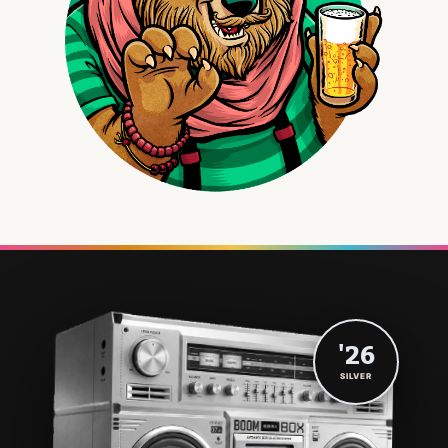
'26
SILVER