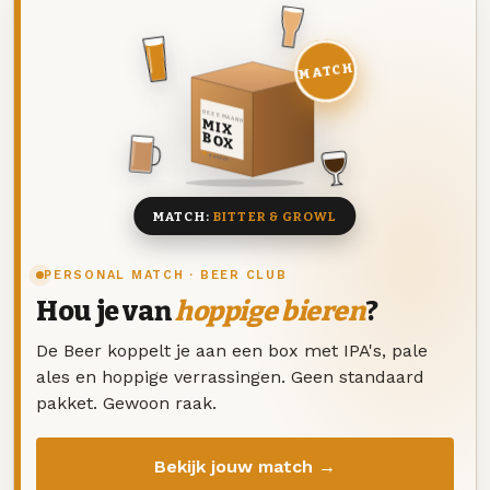
MATCH
DEZE MAAND
MIX
BOX
8 BIEREN
MATCH:
BITTER & GROWL
PERSONAL MATCH · BEER CLUB
Hou je van
hoppige bieren
?
De Beer koppelt je aan een box met IPA's, pale
ales en hoppige verrassingen. Geen standaard
pakket. Gewoon raak.
Bekijk jouw match →