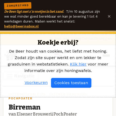
ZOMERSTAND
De Beer ligt met z'n voetjes in het zand.
T/m 10 augustus zijn
×
we wat minder goed bereikbaar en kan je levering 1 tot 4
werkdagen duren. Mailen werkt het snelst:
hello@beerinabox.nl
Ik heb een vraag
Contact
Inloggen
Koekje erbij?
De Beer houdt van cookies, het liefst met honing.
Zodat zijn site super werkt en om lekker te
grasduinen in webstatistieken.
Klik hier
voor meer
informatie over zijn honingwafels.
Navigatie
Voorkeuren
Cookies toestaan
INTERNATIONALE IPA · ELSENER BROUWERIJ
POCHPOATER
Birreman
van Elsener Brouwerij PochPoater