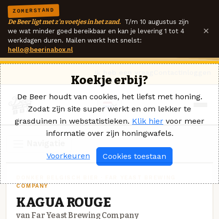
ZOMERSTAND
De Beer ligt met z'n voetjes in het zand.
T/m 10 augustus zijn
×
we wat minder goed bereikbaar en kan je levering 1 tot 4
werkdagen duren. Mailen werkt het snelst:
hello@beerinabox.nl
Ik heb een vraag
Contact
Inloggen
Koekje erbij?
De Beer houdt van cookies, het liefst met honing.
Zodat zijn site super werkt en om lekker te
grasduinen in webstatistieken.
Klik hier
voor meer
informatie over zijn honingwafels.
Navigatie
Voorkeuren
Cookies toestaan
DONKER BELGISCH BIER · FAR YEAST BREWING
COMPANY
KAGUA ROUGE
van Far Yeast Brewing Company