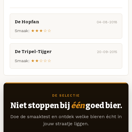
De Hopfan
04-08-2018
Smaak:
★★★☆☆
De Tripel-Tijger
20-09-2015
Smaak:
★★☆☆☆
DE SELECTIE
Niet stoppen bij
één
goed bier.
Doe de smaaktest en ontdek welke bieren écht in
jouw straatje liggen.