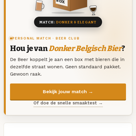
BOX
8 BIEREN
MATCH:
DONKER & ELEGANT
PERSONAL MATCH · BEER CLUB
Hou je van
Donker Belgisch Bier
?
De Beer koppelt je aan een box met bieren die in
dezelfde straat wonen. Geen standaard pakket.
Gewoon raak.
Bekijk jouw match →
Of doe de snelle smaaktest →