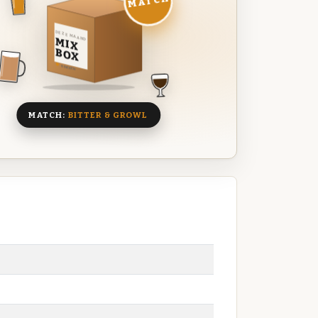
MATCH
DEZE MAAND
MIX
BOX
8 BIEREN
MATCH:
BITTER & GROWL