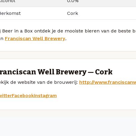
Alcohol
0.0%
Herkomst
Cork
j Beer in a Box ontdek je de mooiste bieren van de beste 
an
Franciscan Well Brewery
.
ranciscan Well Brewery — Cork
kijk de website van de brouwerij:
http://www.franciscan
itter
Facebook
Instagram