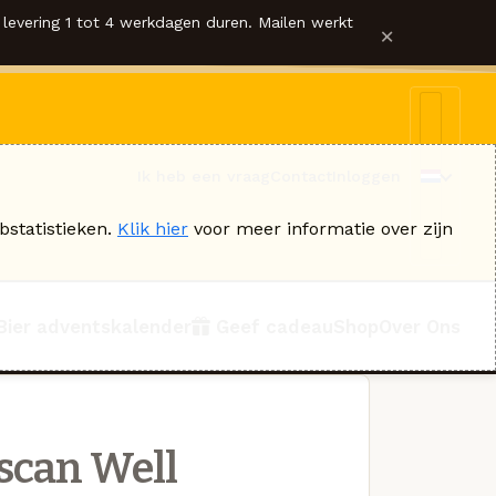
levering 1 tot 4 werkdagen duren. Mailen werkt
×
Ik heb een vraag
Contact
Inloggen
bstatistieken.
Klik hier
voor meer informatie over zijn
Bier adventskalender
Geef cadeau
Shop
Over Ons
scan Well