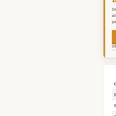
De
a
p
O
B