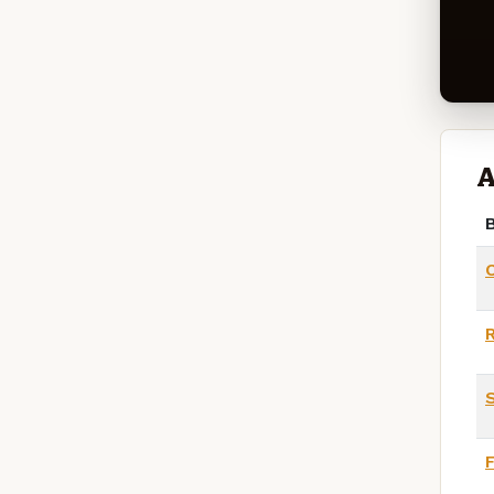
A
B
C