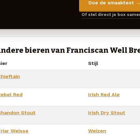
Doe de smaaktest 
Of stel direct je box sam
ndere bieren van Franciscan Well B
ier
Stijl
hieftain
Rebel Red
Irish Red Ale
Shandon Stout
Irish Dry Stout
Friar Weisse
Weizen