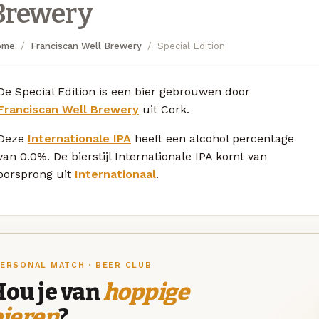
Brewery
ome
Franciscan Well Brewery
Special Edition
De Special Edition is een bier gebrouwen door
Franciscan Well Brewery
uit Cork.
Deze
Internationale IPA
heeft een alcohol percentage
van 0.0%. De bierstijl Internationale IPA komt van
oorsprong uit
Internationaal
.
ERSONAL MATCH · BEER CLUB
Hou je van
hoppige
bieren
?