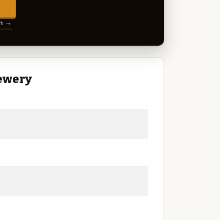
→
en →
rewery