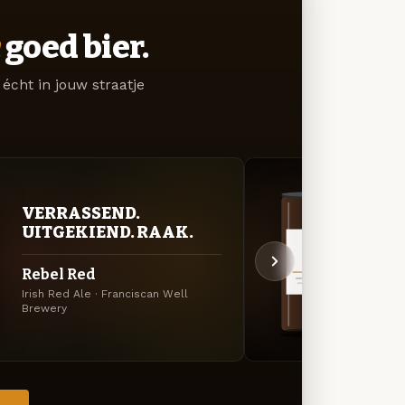
goed bier.
écht in jouw straatje
VERRASSEND.
DON
UITGEKIEND. RAAK.
DEC
Rebel Red
Shan
Irish Red Ale · Franciscan Well
Irish D
Brewery
Brewe