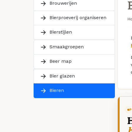
Brouwerijen
Bierproeverij organiseren
H
Bierstijlen
Smaakgroepen
Beer map
Bier glazen
Bieren
P