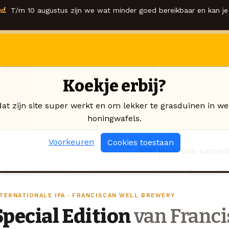
d.
T/m 10 augustus zijn we wat minder goed bereikbaar en kan je 
Koekje erbij?
dat zijn site super werkt en om lekker te grasduinen in we
honingwafels.
Voorkeuren
Cookies toestaan
Stel jouw box samen
NTERNATIONALE IPA · FRANCISCAN WELL BREWERY
Special Edition
van Franci