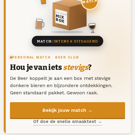
MATCH
DEZE MAAND
MIX
BOX
8 BIEREN
MATCH:
INTENS & UITDAGEND
PERSONAL MATCH · BEER CLUB
Hou je van iets
stevigs
?
De Beer koppelt je aan een box met stevige
donkere bieren en bijzondere ontdekkingen.
Geen standaard pakket. Gewoon raak.
Bekijk jouw match →
Of doe de snelle smaaktest →