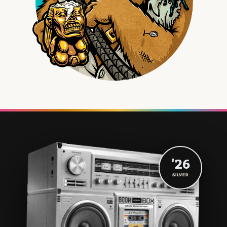
'26
SILVER