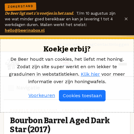
ZOMERSTAND
De Beer ligt met z'n voetjes in het zand.
T/m 10 augustus zijn
×
we wat minder goed bereikbaar en kan je levering 1 tot 4
werkdagen duren. Mailen werkt het snelst:
hello@beerinabox.nl
Ik heb een vraag
Contact
Inloggen
Koekje erbij?
De Beer houdt van cookies, het liefst met honing.
Zodat zijn site super werkt en om lekker te
grasduinen in webstatistieken.
Klik hier
voor meer
informatie over zijn honingwafels.
Navigatie
Voorkeuren
Cookies toestaan
DUBBELE HAVERSTOUT · FREMONT BREWING
Bourbon Barrel Aged Dark
Star (2017)