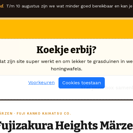
d.
T/m 10 augustus zijn we wat minder goed bereikbaar en kan je 
Koekje erbij?
dat zijn site super werkt en om lekker te grasduinen in we
honingwafels.
Voorkeuren
Cookies toestaan
Stel jouw box samen
RZEN · FUJI KANKO KAIHATSU CO.
Fujizakura Heights März