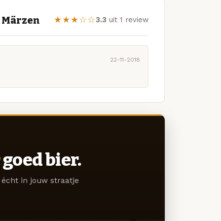
s Märzen
★★★☆☆
3.3
uit 1 review
22-11-2018
goed bier.
écht in jouw straatje