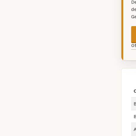
De
d
G
O
B