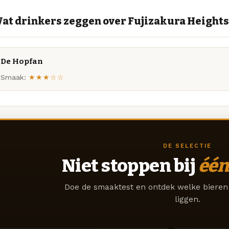
at drinkers zeggen over Fujizakura Height
De Hopfan
Smaak:
★★★☆☆
DE SELECTIE
Niet stoppen bij
één
Doe de smaaktest en ontdek welke bieren 
liggen.