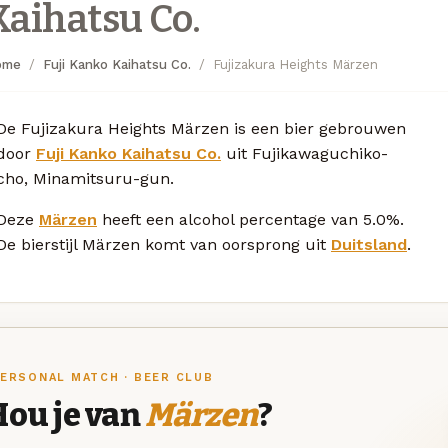
Kaihatsu Co.
ome
Fuji Kanko Kaihatsu Co.
Fujizakura Heights Märzen
De Fujizakura Heights Märzen is een bier gebrouwen
door
Fuji Kanko Kaihatsu Co.
uit Fujikawaguchiko-
cho, Minamitsuru-gun.
Deze
Märzen
heeft een alcohol percentage van 5.0%.
De bierstijl Märzen komt van oorsprong uit
Duitsland
.
ERSONAL MATCH · BEER CLUB
Hou je van
Märzen
?