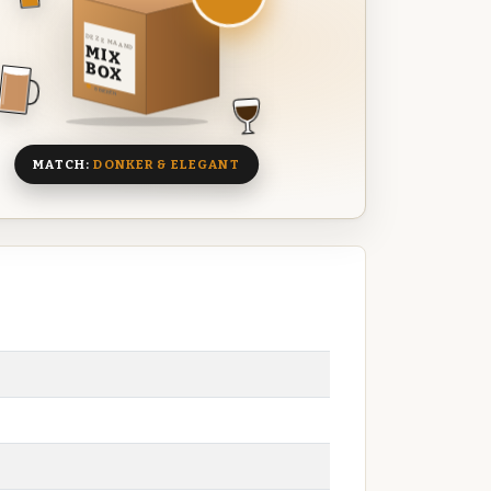
DEZE MAAND
MIX
BOX
8 BIEREN
MATCH:
DONKER & ELEGANT