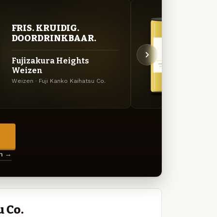
FRIS. KRUIDIG.
STR
DOORDRINKBAAR.
TIJ
Fujizakura Heights
Fuji
Weizen
Pils · 
Weizen · Fuji Kanko Kaihatsu Co.
→
en →
 Co.