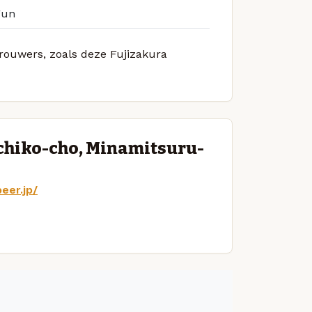
gun
brouwers, zoals deze Fujizakura
chiko-cho, Minamitsuru-
eer.jp/