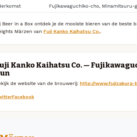
Herkomst
Fujikawaguchiko-cho, Minamitsuru-
j Beer in a Box ontdek je de mooiste bieren van de beste 
eights Märzen van
Fuji Kanko Kaihatsu Co.
.
uji Kanko Kaihatsu Co. — Fujikawagu
un
kijk de website van de brouwerij:
http://www.fujizakura-b
itter
Facebook