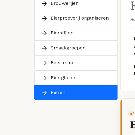
Brouwerijen
Bierproeverij organiseren
H
Bierstijlen
Smaakgroepen
Beer map
Bier glazen
Bieren
P