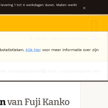
levering 1 tot 4 werkdagen duren. Mailen werkt
×
Ik heb een vraag
Contact
Inloggen
bstatistieken.
Klik hier
voor meer informatie over zijn
Bier adventskalender
Geef cadeau
Shop
Over Ons
en
van Fuji Kanko