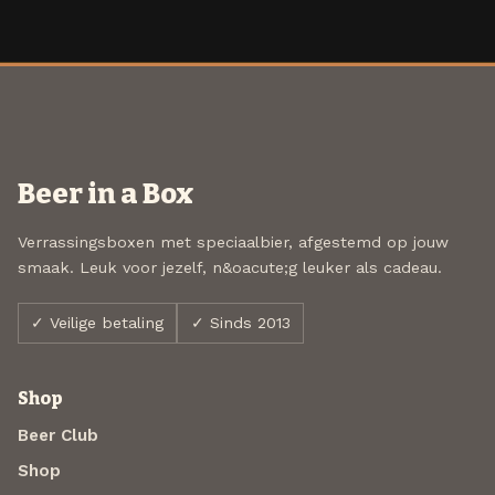
Beer in a Box
Verrassingsboxen met speciaalbier, afgestemd op jouw
smaak. Leuk voor jezelf, n&oacute;g leuker als cadeau.
✓ Veilige betaling
✓ Sinds 2013
Shop
Beer Club
Shop