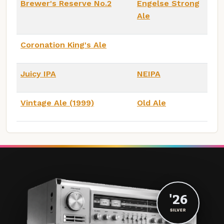
Brewer's Reserve No.2
Engelse Strong
Ale
Coronation King's Ale
Juicy IPA
NEIPA
Vintage Ale (1999)
Old Ale
'26
SILVER