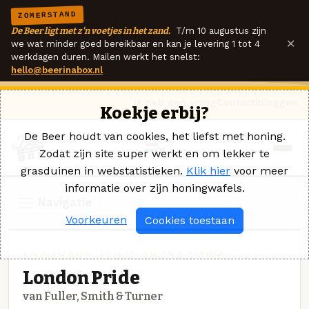
ZOMERSTAND
De Beer ligt met z'n voetjes in het zand.
T/m 10 augustus zijn
×
we wat minder goed bereikbaar en kan je levering 1 tot 4
werkdagen duren. Mailen werkt het snelst:
hello@beerinabox.nl
Ik heb een vraag
Contact
Inloggen
Koekje erbij?
De Beer houdt van cookies, het liefst met honing.
Zodat zijn site super werkt en om lekker te
grasduinen in webstatistieken.
Klik hier
voor meer
informatie over zijn honingwafels.
Navigatie
Voorkeuren
Cookies toestaan
SPECIAALBIER · FULLER, SMITH & TURNER
London Pride
van Fuller, Smith & Turner