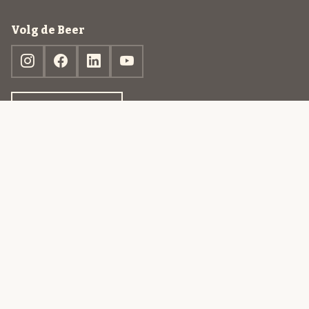
Volg de Beer
Ontdek jouw box
© 2013-2026 Beer in a Box BV