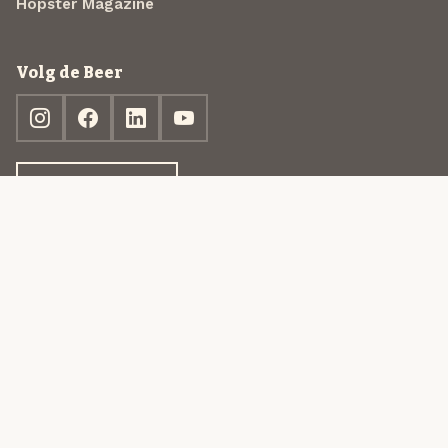
Hopster Magazine
Volg de Beer
Ontdek jouw box
© 2013-2026 Beer in a Box BV