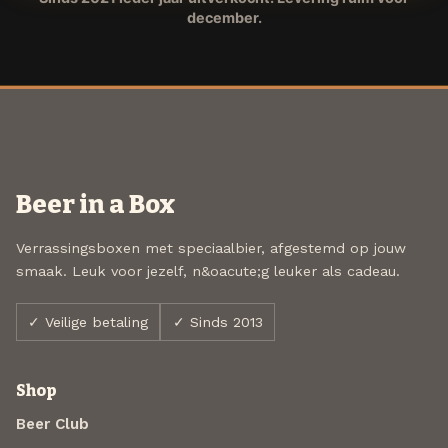
december.
Beer in a Box
Verrassingsboxen met speciaalbier, afgestemd op jouw
smaak. Leuk voor jezelf, n&oacute;g leuker als cadeau.
✓ Veilige betaling
✓ Sinds 2013
Shop
Beer Club