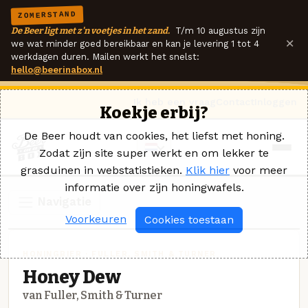
ZOMERSTAND
De Beer ligt met z'n voetjes in het zand.
T/m 10 augustus zijn
×
we wat minder goed bereikbaar en kan je levering 1 tot 4
werkdagen duren. Mailen werkt het snelst:
hello@beerinabox.nl
Ik heb een vraag
Contact
Inloggen
Koekje erbij?
De Beer houdt van cookies, het liefst met honing.
Zodat zijn site super werkt en om lekker te
grasduinen in webstatistieken.
Klik hier
voor meer
informatie over zijn honingwafels.
Navigatie
Voorkeuren
Cookies toestaan
HONINGBIER · FULLER, SMITH & TURNER
Honey Dew
van Fuller, Smith & Turner