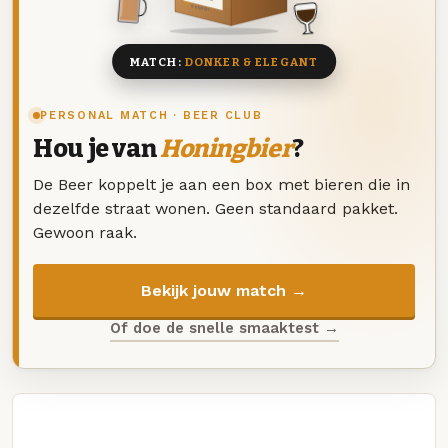
8 BIEREN
MATCH:
DONKER & ELEGANT
PERSONAL MATCH · BEER CLUB
Hou je van
Honingbier
?
De Beer koppelt je aan een box met bieren die in
dezelfde straat wonen. Geen standaard pakket.
Gewoon raak.
Bekijk jouw match →
Of doe de snelle smaaktest →