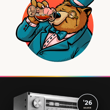
'26
SILVER