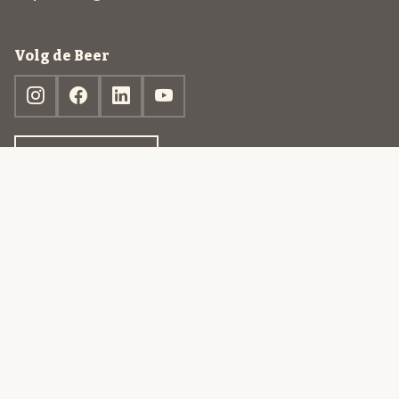
Volg de Beer
Ontdek jouw box
© 2013-2026 Beer in a Box BV