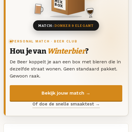
MIX
BOX
8 BIEREN
MATCH:
DONKER & ELEGANT
PERSONAL MATCH · BEER CLUB
Hou je van
Winterbier
?
De Beer koppelt je aan een box met bieren die in
dezelfde straat wonen. Geen standaard pakket.
Gewoon raak.
Bekijk jouw match →
Of doe de snelle smaaktest →