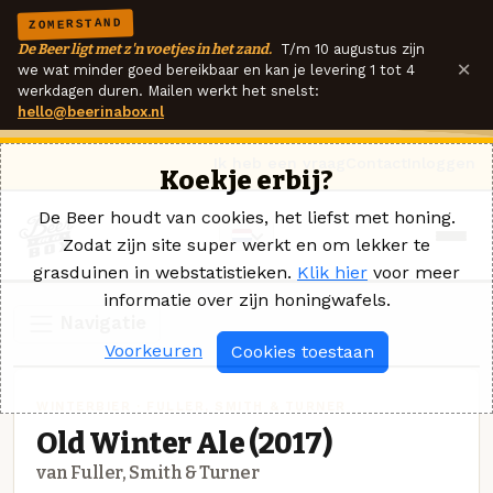
ZOMERSTAND
De Beer ligt met z'n voetjes in het zand.
T/m 10 augustus zijn
×
we wat minder goed bereikbaar en kan je levering 1 tot 4
werkdagen duren. Mailen werkt het snelst:
hello@beerinabox.nl
Ik heb een vraag
Contact
Inloggen
Koekje erbij?
De Beer houdt van cookies, het liefst met honing.
Zodat zijn site super werkt en om lekker te
grasduinen in webstatistieken.
Klik hier
voor meer
informatie over zijn honingwafels.
Navigatie
Voorkeuren
Cookies toestaan
WINTERBIER · FULLER, SMITH & TURNER
Old Winter Ale (2017)
van Fuller, Smith & Turner