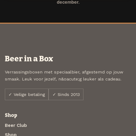
december.
Beer in a Box
Verrassingsboxen met speciaalbier, afgestemd op jouw
smaak. Leuk voor jezelf, n&oacute;g leuker als cadeau.
✓ Veilige betaling
✓ Sinds 2013
Shop
Beer Club
Shop