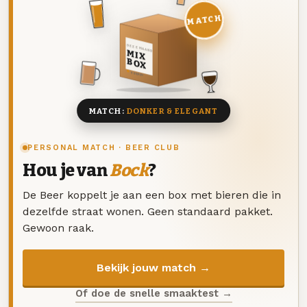
MATCH
DEZE MAAND
MIX
BOX
8 BIEREN
MATCH:
DONKER & ELEGANT
PERSONAL MATCH · BEER CLUB
Hou je van
Bock
?
De Beer koppelt je aan een box met bieren die in
dezelfde straat wonen. Geen standaard pakket.
Gewoon raak.
Bekijk jouw match →
Of doe de snelle smaaktest →