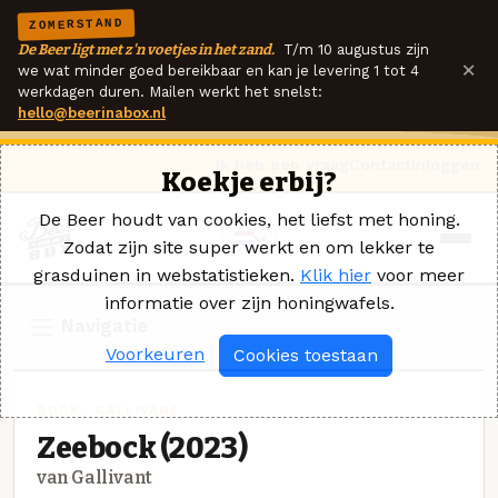
ZOMERSTAND
De Beer ligt met z'n voetjes in het zand.
T/m 10 augustus zijn
×
we wat minder goed bereikbaar en kan je levering 1 tot 4
werkdagen duren. Mailen werkt het snelst:
hello@beerinabox.nl
Ik heb een vraag
Contact
Inloggen
Koekje erbij?
De Beer houdt van cookies, het liefst met honing.
Zodat zijn site super werkt en om lekker te
grasduinen in webstatistieken.
Klik hier
voor meer
informatie over zijn honingwafels.
Navigatie
Voorkeuren
Cookies toestaan
BOCK · GALLIVANT
Zeebock (2023)
van Gallivant