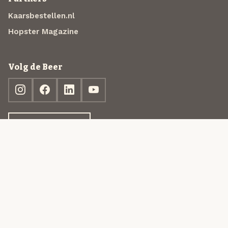
Kaarsbestellen.nl
Hopster Magazine
Volg de Beer
Ontdek jouw box
© 2013-2026 Beer in a Box BV