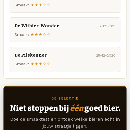
Smaak:
★★★☆☆
De Witbier-Wonder
08-12-2019
Smaak:
★★★☆☆
De Pilskenner
25-12-2020
Smaak:
★★★☆☆
DE SELECTIE
Niet stoppen bij
één
goed bier.
Doe de smaaktest en ontdek welke bieren écht in
jouw straatje liggen.