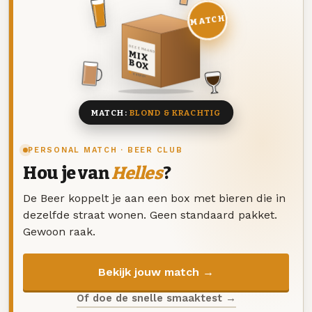
MATCH
DEZE MAAND
MIX
BOX
8 BIEREN
MATCH:
BLOND & KRACHTIG
PERSONAL MATCH · BEER CLUB
Hou je van
Helles
?
De Beer koppelt je aan een box met bieren die in
dezelfde straat wonen. Geen standaard pakket.
Gewoon raak.
Bekijk jouw match →
Of doe de snelle smaaktest →