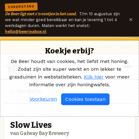
ZOMERSTAND
De Beer ligt met z'n voetjes in het zand.
T/m 10 augustus zijn
×
we wat minder goed bereikbaar en kan je levering 1 tot 4
werkdagen duren. Mailen werkt het snelst:
hello@beerinabox.nl
Ik heb een vraag
Contact
Inloggen
Koekje erbij?
De Beer houdt van cookies, het liefst met honing.
Zodat zijn site super werkt en om lekker te
grasduinen in webstatistieken.
Klik hier
voor meer
informatie over zijn honingwafels.
Navigatie
Voorkeuren
Cookies toestaan
HELLES · GALWAY BAY BREWERY
Slow Lives
van Galway Bay Brewery