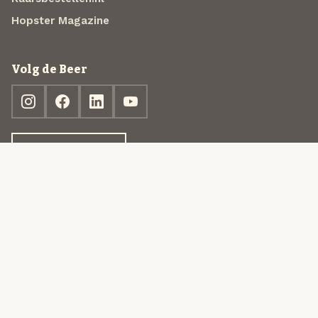
Hopster Magazine
Volg de Beer
Ontdek jouw box
© 2013-2026 Beer in a Box BV