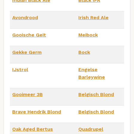
Indian Black Ale
Black IPA
Avondrood
Irish Red Ale
Gooische Geit
Meibock
Gekke Germ
Bock
IJstrol
Engelse
Barleywine
Gooimeer 3B
Belgisch Blond
Brave Hendrik Blond
Belgisch Blond
Oak Aged Bertus
Quadrupel