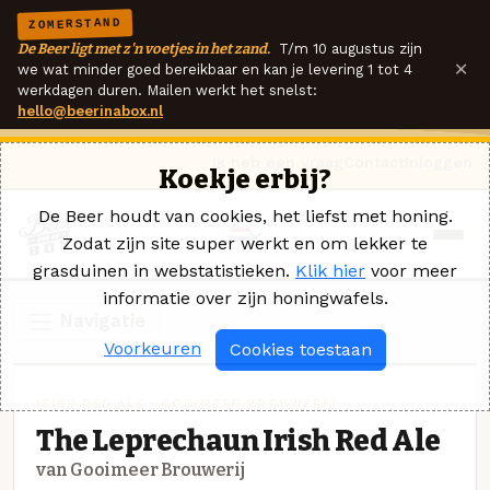
ZOMERSTAND
De Beer ligt met z'n voetjes in het zand.
T/m 10 augustus zijn
×
we wat minder goed bereikbaar en kan je levering 1 tot 4
werkdagen duren. Mailen werkt het snelst:
hello@beerinabox.nl
Ik heb een vraag
Contact
Inloggen
Koekje erbij?
De Beer houdt van cookies, het liefst met honing.
Zodat zijn site super werkt en om lekker te
grasduinen in webstatistieken.
Klik hier
voor meer
informatie over zijn honingwafels.
Navigatie
Voorkeuren
Cookies toestaan
IRISH RED ALE · GOOIMEER BROUWERIJ
The Leprechaun Irish Red Ale
van Gooimeer Brouwerij