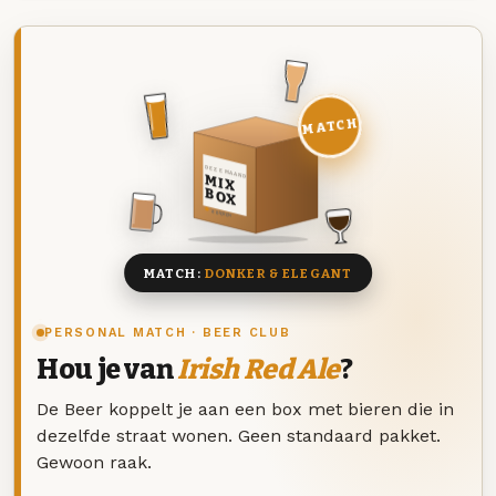
MATCH
DEZE MAAND
MIX
BOX
8 BIEREN
MATCH:
DONKER & ELEGANT
PERSONAL MATCH · BEER CLUB
Hou je van
Irish Red Ale
?
De Beer koppelt je aan een box met bieren die in
dezelfde straat wonen. Geen standaard pakket.
Gewoon raak.